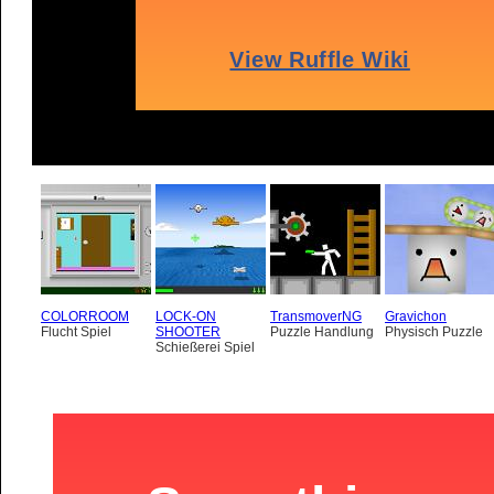
COLORROOM
LOCK-ON
TransmoverNG
Gravichon
Flucht Spiel
SHOOTER
Puzzle Handlung
Physisch Puzzle
Schießerei Spiel