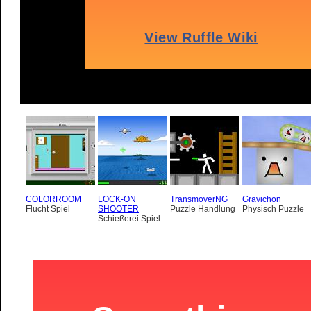
COLORROOM
LOCK-ON
TransmoverNG
Gravichon
Flucht Spiel
SHOOTER
Puzzle Handlung
Physisch Puzzle
Schießerei Spiel