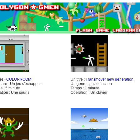
tre :
COLORROOM
Un titre :
Transmover new generation
enre : Un jeu s'échapper
Un genre : puzzle action
s : 5 minute
Temps : 1 minute
tion : Une souris
Opération : Un clavier