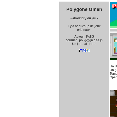
Polygone Gmen
-labolatory du jeu -
Il y a beaucoup de jeux
originaux!
Auteur : PoliG
courrier :
polig@gn.daa.jp
Un journal : Here
Un ti
Un g
Temp
Opéra