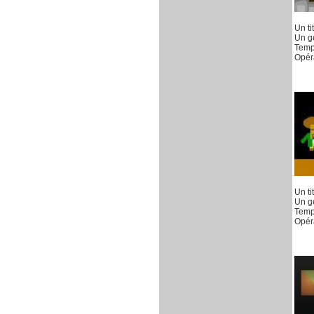
Un ti
Un g
Temp
Opéra
Un ti
Un ge
Temp
Opéra