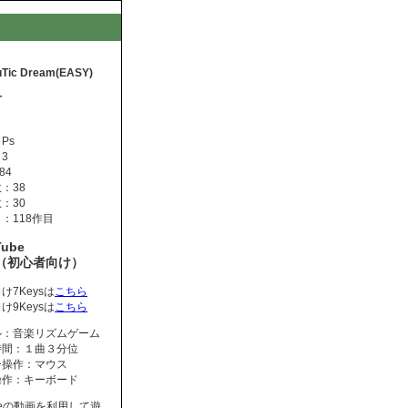
Tic Dream(EASY)
T
Ps
3
84
：38
：30
：118作目
Tube
s（初心者向け）
け7Keysは
こちら
け9Keysは
こちら
ル：音楽リズムゲーム
時間：１曲３分位
ー操作：マウス
操作：キーボード
ubeの動画を利用して遊