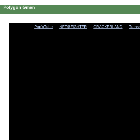
Polygon Gmen
Pop'nTube
NET拳FIGHTER
CRACKERLAND
Trans