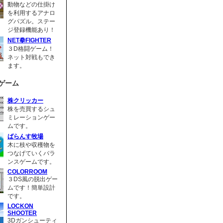
動物などの仕掛け
を利用するアナロ
グパズル。ステー
ジ登録機能あり！
NET拳FIGHTER
３D格闘ゲーム！
ネット対戦もでき
ます。
ゲーム
株クリッカー
株を売買するシュ
ミレーションゲー
ムです。
ばらんす牧場
木に枝や収穫物を
つなげていくバラ
ンスゲームです。
COLORROOM
３DS風の脱出ゲー
ムです！簡単設計
です。
LOCKON
SHOOTER
3Dガンシューティ