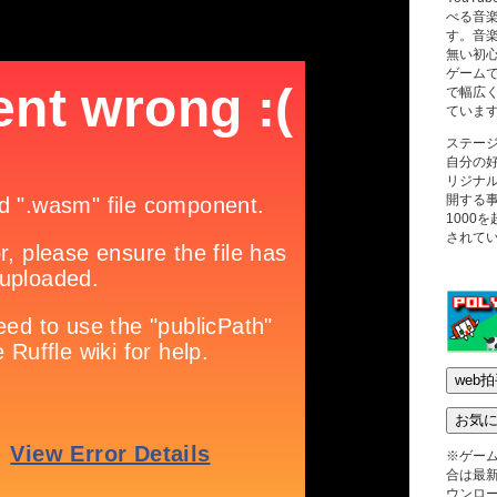
べる音
す。音
無い初
ゲーム
で幅広
ていま
ステー
自分の
リジナ
開する
1000
されて
※ゲー
合は最新版
ウンロ