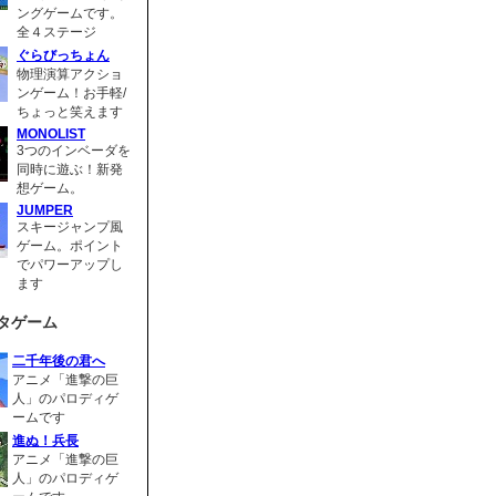
ングゲームです。
全４ステージ
ぐらびっちょん
物理演算アクショ
ンゲーム！お手軽/
ちょっと笑えます
MONOLIST
3つのインベーダを
同時に遊ぶ！新発
想ゲーム。
JUMPER
スキージャンプ風
ゲーム。ポイント
でパワーアップし
ます
タゲーム
二千年後の君へ
アニメ「進撃の巨
人」のパロディゲ
ームです
進ぬ！兵長
アニメ「進撃の巨
人」のパロディゲ