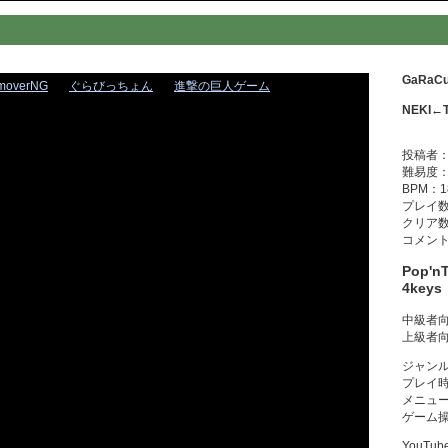
GaRaCu
moverNG
ぐらびっちょん
進撃の巨人ゲーム
NEKI←
投稿者：
難易度：
BPM：1
プレイ数
クリア数
コメント
Pop'n
4key
中級者向
上級者向
ジャン
プレイ
メニュ
ゲーム
YouT