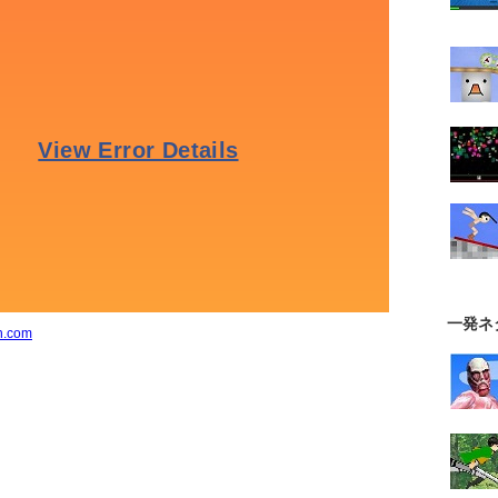
一発ネ
n.com