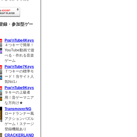
登録・参加型ゲー
Pop'nTube4Keys
４つキーで簡単！
YouTube動画で遊
べる・作れる音楽
ゲーム
Pop'nTube7Keys
７つキーの標準モ
ード！当サイト人
気No1♪
Pop'nTube9Keys
９キーの上級者
用！音ゲーマニア
な方向け★
TransmoverNG
ロードランナー風
アクションパズル
ゲーム！ステージ
登録機能あり
CRACKERLAND