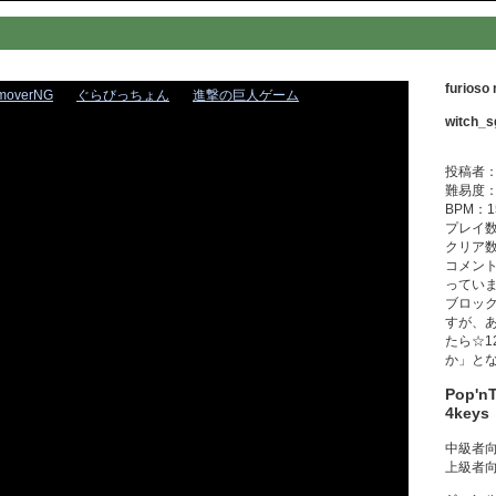
furioso
moverNG
ぐらびっちょん
進撃の巨人ゲーム
witch_s
投稿者：
難易度：
BPM：1
プレイ数
クリア数
コメント
っていま
ブロッ
すが、
たら☆1
か」と
Pop'n
4key
中級者向
上級者向