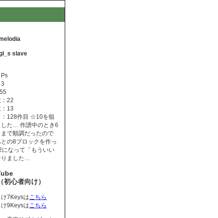
 melodia
gl_s slave
Ps
3
55
：22
：13
：128作目 ☆10を狙
した… 作譜中のとき6
クまで順調だったので
あとの8ブロックを作っ
2になって「もういい
なりました…
Tube
s（初心者向け）
け7Keysは
こちら
け9Keysは
こちら