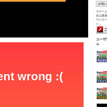
※ゲー
合は最新版
ウンロ
い。
ユーザ
ム