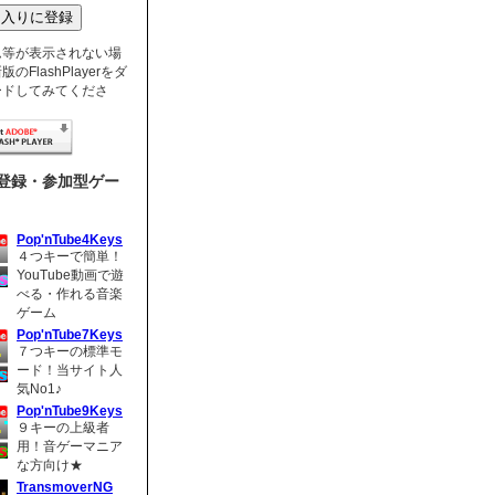
ム等が表示されない場
のFlashPlayerをダ
ードしてみてくださ
登録・参加型ゲー
Pop'nTube4Keys
４つキーで簡単！
YouTube動画で遊
べる・作れる音楽
ゲーム
Pop'nTube7Keys
７つキーの標準モ
ード！当サイト人
気No1♪
Pop'nTube9Keys
９キーの上級者
用！音ゲーマニア
な方向け★
TransmoverNG