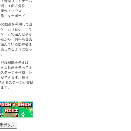
ル：音楽リズムゲーム
時間：１曲３分位
ー操作：マウス
操作：キーボード
ubeの動画を利用して遊
楽ゲーム（音ゲー）で
楽ゲームで遊んだ事が
心者から、何年も音楽
で遊んでいる熟練者ま
く楽しめるようになっ
す。
ジ登録機能を使えば、
好きな動画を使ってオ
ルステージを作成・公
事ができます。毎月
を超えるステージが登録
います。