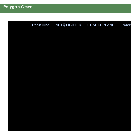
Polygon Gmen
Pop'nTube
NET拳FIGHTER
CRACKERLAND
Trans