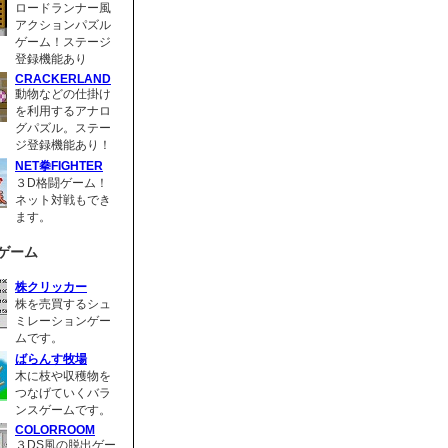
ロードランナー風
アクションパズル
ゲーム！ステージ
登録機能あり
CRACKERLAND
動物などの仕掛け
を利用するアナロ
グパズル。ステー
ジ登録機能あり！
NET拳FIGHTER
３D格闘ゲーム！
ネット対戦もでき
ます。
ゲーム
株クリッカー
株を売買するシュ
ミレーションゲー
ムです。
ばらんす牧場
木に枝や収穫物を
つなげていくバラ
ンスゲームです。
COLORROOM
３DS風の脱出ゲー