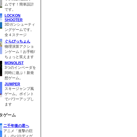
ムです！簡単設計
です。
LOCKON
SHOOTER
3Dガンシューティ
ングゲームです。
全４ステージ
ぐらびっちょん
物理演算アクショ
ンゲーム！お手軽/
ちょっと笑えます
MONOLIST
3つのインベーダを
同時に遊ぶ！新発
想ゲーム。
JUMPER
スキージャンプ風
ゲーム。ポイント
でパワーアップし
ます
タゲーム
二千年後の君へ
アニメ「進撃の巨
人」のパロディゲ