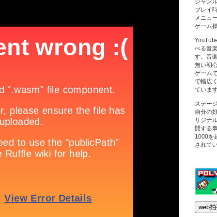
ジャン
プレイ
メニュ
ゲーム
YouT
べる音
す。音
無い初
ゲーム
で幅広
ていま
ステー
自分の
リジナ
開する
1000
されて