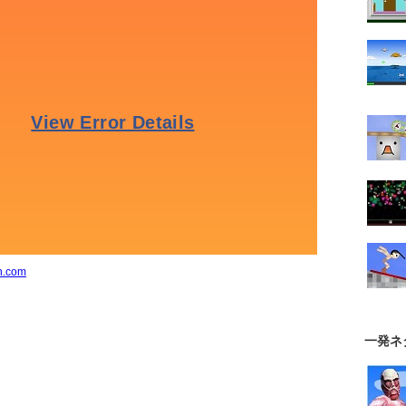
n.com
一発ネ