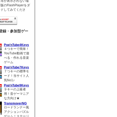
ム等が表示されない場
のFlashPlayerをダ
ードしてみてくださ
登録・参加型ゲー
Pop'nTube4Keys
４つキーで簡単！
YouTube動画で遊
べる・作れる音楽
ゲーム
Pop'nTube7Keys
７つキーの標準モ
ード！当サイト人
気No1♪
Pop'nTube9Keys
９キーの上級者
用！音ゲーマニア
な方向け★
TransmoverNG
ロードランナー風
アクションパズル
ゲーム！ステージ