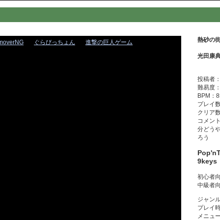
熱砂の街ダ
moverNG
ぐらびっちょん
進撃の巨人ゲーム
光田康
投稿者：O
難易度：
BPM：8
プレイ数
クリア数
コメント
分どう
ろう
Pop'n
9key
初心者向
中級者向
ジャン
プレイ
メニュ