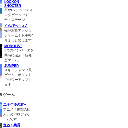
LOCKON
SHOOTER
3Dガンシューティ
ングゲームです。
全４ステージ
ぐらびっちょん
物理演算アクショ
ンゲーム！お手軽/
ちょっと笑えます
MONOLIST
3つのインベーダを
同時に遊ぶ！新発
想ゲーム。
JUMPER
スキージャンプ風
ゲーム。ポイント
でパワーアップし
ます
タゲーム
二千年後の君へ
アニメ「進撃の巨
人」のパロディゲ
ームです
進ぬ！兵長