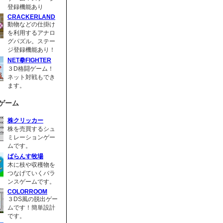
登録機能あり
CRACKERLAND
動物などの仕掛け
を利用するアナロ
グパズル。ステー
ジ登録機能あり！
NET拳FIGHTER
３D格闘ゲーム！
ネット対戦もでき
ます。
ゲーム
株クリッカー
株を売買するシュ
ミレーションゲー
ムです。
ばらんす牧場
木に枝や収穫物を
つなげていくバラ
ンスゲームです。
COLORROOM
３DS風の脱出ゲー
ムです！簡単設計
です。