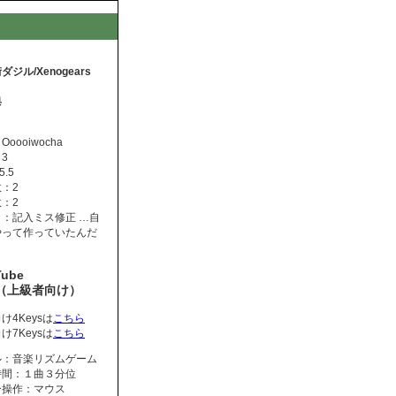
ジル/Xenogears
典
oooiwocha
3
5.5
：2
：2
：記入ミス修正 …自
やって作っていたんだ
Tube
s（上級者向け）
け4Keysは
こちら
け7Keysは
こちら
ル：音楽リズムゲーム
時間：１曲３分位
ー操作：マウス