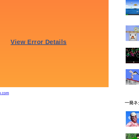
n.com
一発ネ