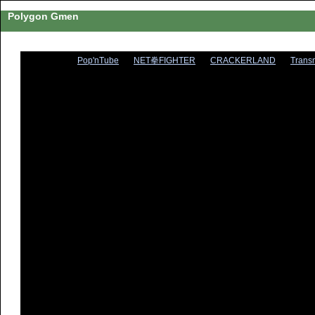
Polygon Gmen
Pop'nTube
NET拳FIGHTER
CRACKERLAND
Trans