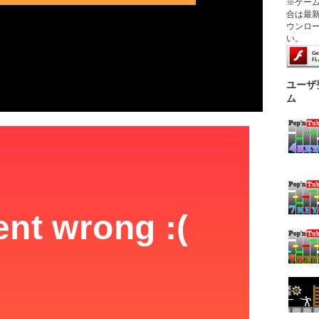
※ゲー
合は最新版
ウンロ
い。
ユーザ
ム