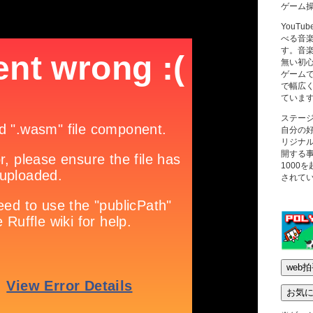
ゲーム
YouT
べる音
す。音
無い初
ゲーム
で幅広
ていま
ステー
自分の
リジナ
開する
1000
されて