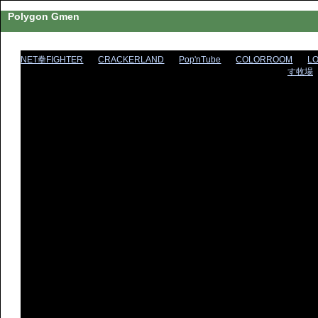
Polygon Gmen
NET拳FIGHTER
CRACKERLAND
Pop'nTube
COLORROOM
L
す牧場