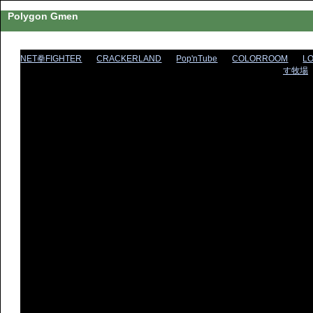
Polygon Gmen
NET拳FIGHTER
CRACKERLAND
Pop'nTube
COLORROOM
L
す牧場