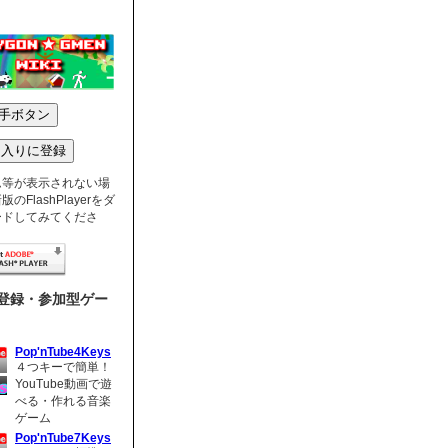
ム等が表示されない場
のFlashPlayerをダ
ードしてみてくださ
登録・参加型ゲー
Pop'nTube4Keys
４つキーで簡単！
YouTube動画で遊
べる・作れる音楽
ゲーム
Pop'nTube7Keys