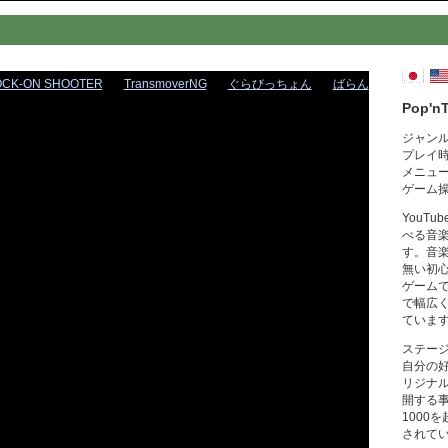
OCK-ON SHOOTER
TransmoverNG
ぐらびっちょん
ばらん
Pop'n
ジャン
プレイ
メニュ
ゲーム
YouT
べる音
す。音
無い初
ゲーム
で幅広
ていま
ステー
自分の
リジナ
開する
1000
されて