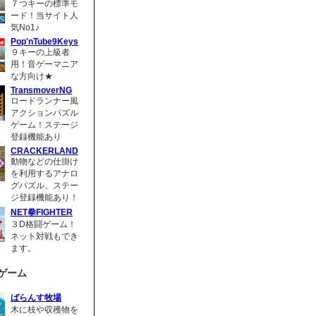
７つキーの標準モ
ード！当サイト人
気No1♪
Pop'nTube9Keys
９キーの上級者
用！音ゲーマニア
な方向け★
TransmoverNG
ロードランナー風
アクションパズル
ゲーム！ステージ
登録機能あり
CRACKERLAND
動物などの仕掛け
を利用するアナロ
グパズル。ステー
ジ登録機能あり！
NET拳FIGHTER
３D格闘ゲーム！
ネット対戦もでき
ます。
ゲーム
ばらんす牧場
木に枝や収穫物を