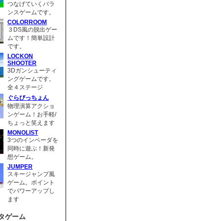
つなげていくバラ
ンスゲームです。
COLORROOM
３DS風の脱出ゲー
ムです！簡単設計
です。
LOCKON
SHOOTER
3Dガンシューティ
ングゲームです。
全４ステージ
ぐらびっちょん
物理演算アクショ
ンゲーム！お手軽/
ちょっと笑えます
MONOLIST
3つのインベーダを
同時に遊ぶ！新発
想ゲーム。
JUMPER
スキージャンプ風
ゲーム。ポイント
でパワーアップし
ます
タゲーム