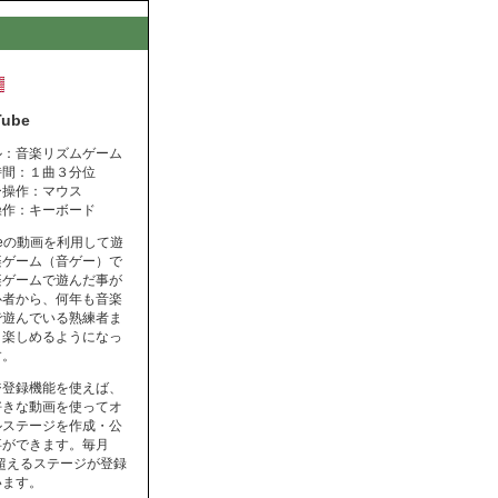
Tube
ル：音楽リズムゲーム
時間：１曲３分位
ー操作：マウス
操作：キーボード
ubeの動画を利用して遊
楽ゲーム（音ゲー）で
楽ゲームで遊んだ事が
心者から、何年も音楽
で遊んでいる熟練者ま
く楽しめるようになっ
す。
ジ登録機能を使えば、
好きな動画を使ってオ
ルステージを作成・公
事ができます。毎月
を超えるステージが登録
います。