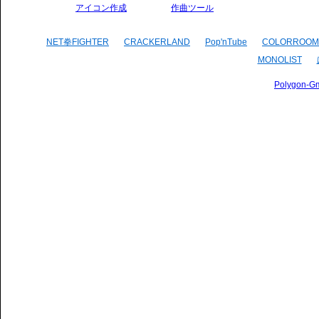
アイコン作成
作曲ツール
NET拳FIGHTER
CRACKERLAND
Pop'nTube
COLORROOM
MONOLIST
Polygon-G