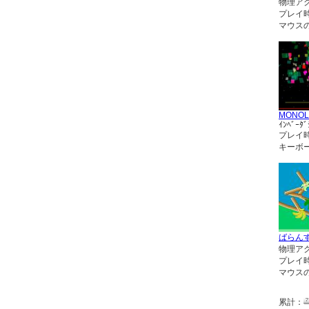
物理ア
プレイ
マウス
MONOL
ｲﾝﾍﾞｰﾀﾞ
プレイ
キーボ
ばらん
物理ア
プレイ
マウス
累計：