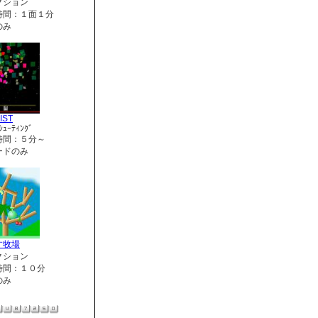
クション
時間：１面１分
のみ
IST
ｼｭｰﾃｨﾝｸﾞ
時間：５分～
ードのみ
す牧場
クション
時間：１０分
のみ