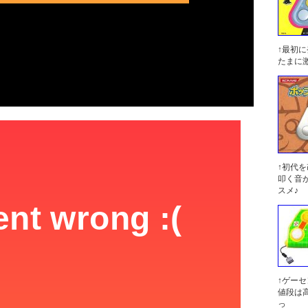
↑最初
たまに
↑初代
叩く音
スメ♪
↑ゲー
値段は
っ