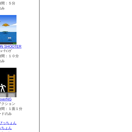
時間：５分
のみ
ON SHOOTER
ｭｰﾃｨﾝｸﾞ
時間：１０分
のみ
overNG
アクション
時間：１面１分
ードのみ
っちょん