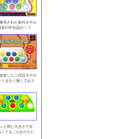
に発売された初代モデル
激安の中古品が！？
を改良した二代目モデル
がうるさく無くておス
センと同じ大きさです。
高くてもこだわりたい