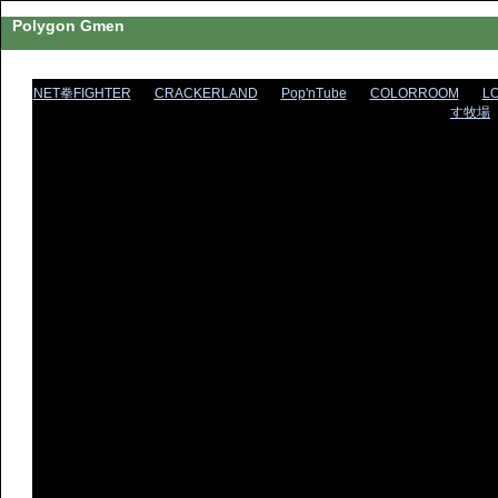
Polygon Gmen
NET拳FIGHTER
CRACKERLAND
Pop'nTube
COLORROOM
L
す牧場