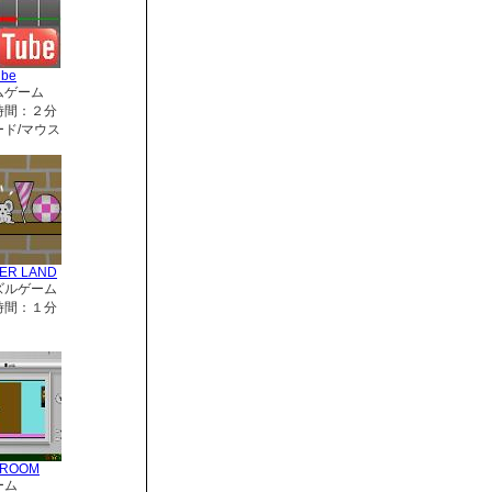
ube
ムゲーム
時間：２分
ド/マウス
ER LAND
ズルゲーム
時間：１分
RROOM
ーム