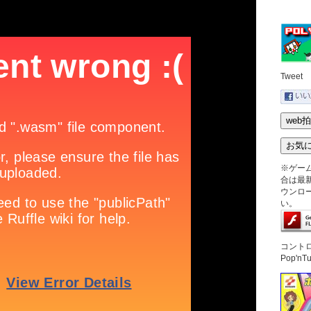
Tweet
※ゲー
合は最新版
ウンロ
い。
コント
Pop'