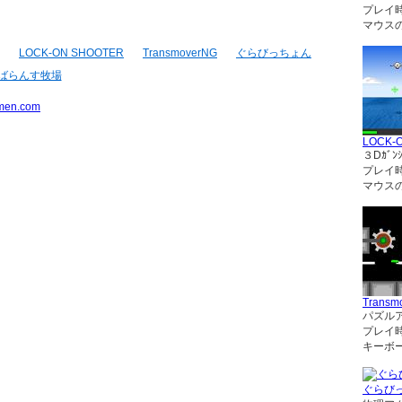
プレイ
マウス
LOCK-ON SHOOTER
TransmoverNG
ぐらびっちょん
ばらんす牧場
men.com
LOCK-
３Dｶﾞﾝｼ
プレイ
マウス
Transm
パズル
プレイ
キーボ
ぐらび