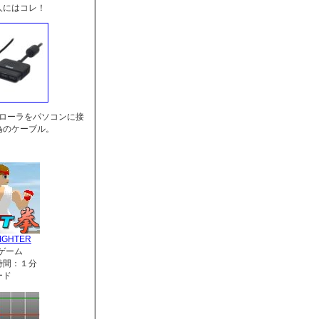
人にはコレ！
トローラをパソコンに接
為のケーブル。
IGHTER
ゲーム
時間：１分
ード