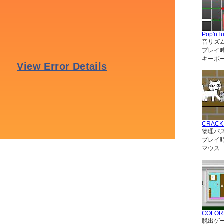
Pop'nT
音リズ
プレイ
キーボー
CRACK
物理パ
プレイ
マウス
COLO
脱出ゲ