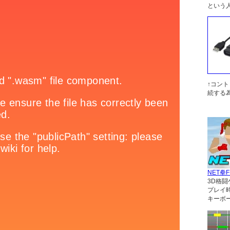
という
↑コン
続する
NET拳F
3D格闘
プレイ
キーボ