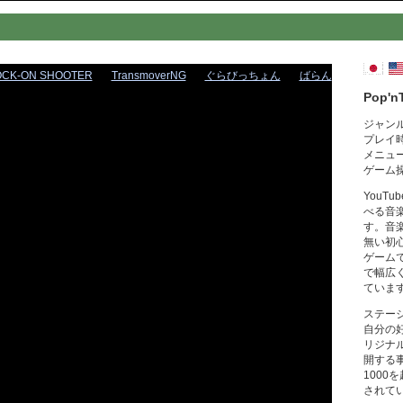
OCK-ON SHOOTER
TransmoverNG
ぐらびっちょん
ばらん
Pop'n
ジャン
プレイ
メニュ
ゲーム
YouT
べる音
す。音
無い初
ゲーム
で幅広
ていま
ステー
自分の
リジナ
開する
1000
されて