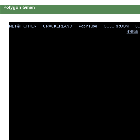
Polygon Gmen
NET拳FIGHTER
CRACKERLAND
Pop'nTube
COLORROOM
L
す牧場