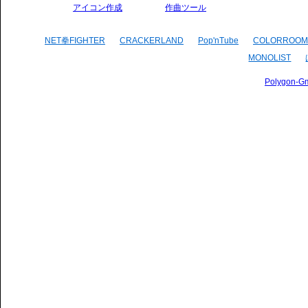
アイコン作成
作曲ツール
NET拳FIGHTER
CRACKERLAND
Pop'nTube
COLORROOM
MONOLIST
Polygon-G