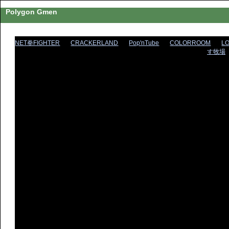
Polygon Gmen
NET拳FIGHTER
CRACKERLAND
Pop'nTube
COLORROOM
L
す牧場