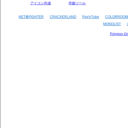
アイコン作成
作曲ツール
NET拳FIGHTER
CRACKERLAND
Pop'nTube
COLORROOM
MONOLIST
Polygon-G