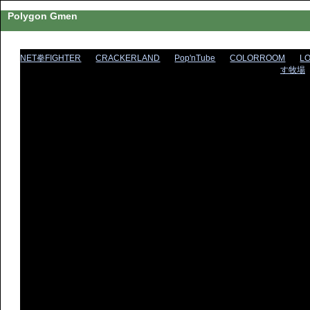
Polygon Gmen
NET拳FIGHTER
CRACKERLAND
Pop'nTube
COLORROOM
L
す牧場