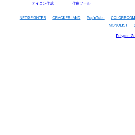
アイコン作成
作曲ツール
NET拳FIGHTER
CRACKERLAND
Pop'nTube
COLORROOM
MONOLIST
Polygon-G