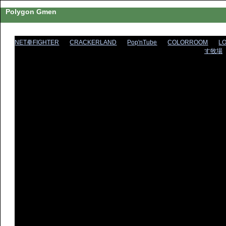
Polygon Gmen
NET拳FIGHTER
CRACKERLAND
Pop'nTube
COLORROOM
L
す牧場