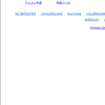
アイコン作成
作曲ツール
NET拳FIGHTER
CRACKERLAND
Pop'nTube
COLORROOM
MONOLIST
Polygon-G