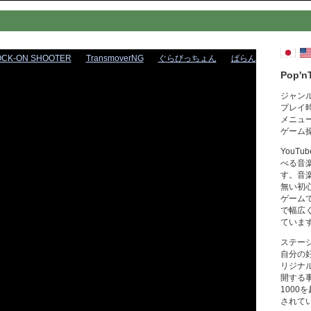
OCK-ON SHOOTER
TransmoverNG
ぐらびっちょん
ばらん
Pop'n
ジャン
プレイ
メニュ
ゲーム
YouT
べる音
す。音
無い初
ゲーム
で幅広
ていま
ステー
自分の
リジナ
開する
1000
されて