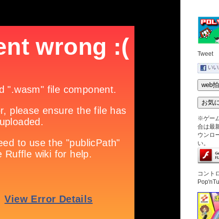
Tweet
※ゲー
合は最新版
ウンロ
い。
コント
Pop'