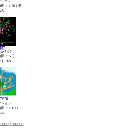
クション
時間：１面１分
のみ
IST
ｼｭｰﾃｨﾝｸﾞ
時間：５分～
ードのみ
す牧場
クション
時間：１０分
のみ