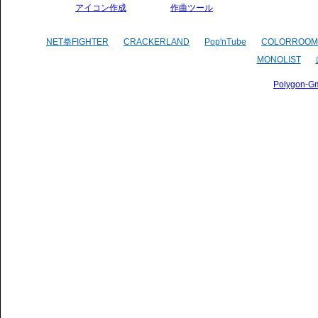
アイコン作成
作曲ツール
NET拳FIGHTER
CRACKERLAND
Pop'nTube
COLORROOM
MONOLIST
Polygon-G