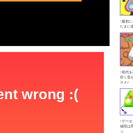
↑最初
たまに
↑初代
叩く音
スメ♪
↑ゲー
値段は
っ