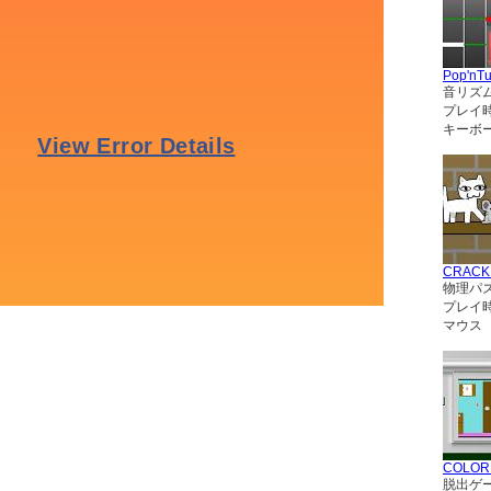
Pop'nT
音リズ
プレイ
キーボー
CRACK
物理パ
プレイ
マウス
COLO
脱出ゲ