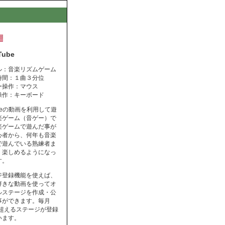
Tube
ル：音楽リズムゲーム
時間：１曲３分位
ー操作：マウス
操作：キーボード
ubeの動画を利用して遊
楽ゲーム（音ゲー）で
楽ゲームで遊んだ事が
心者から、何年も音楽
で遊んでいる熟練者ま
く楽しめるようになっ
す。
ジ登録機能を使えば、
好きな動画を使ってオ
ルステージを作成・公
事ができます。毎月
を超えるステージが登録
います。