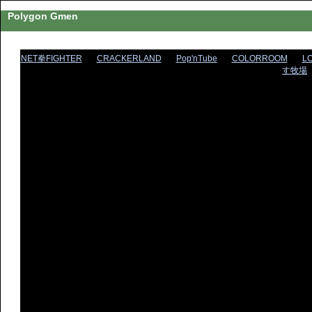
Polygon Gmen
NET拳FIGHTER
CRACKERLAND
Pop'nTube
COLORROOM
L
す牧場