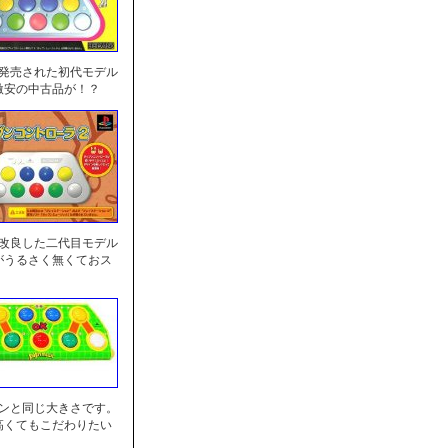
に発売された初代モデル
激安の中古品が！？
を改良した二代目モデル
がうるさく無くておス
センと同じ大きさです。
高くてもこだわりたい