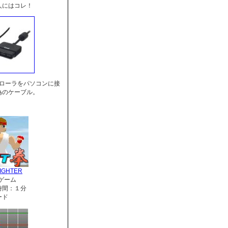
人にはコレ！
トローラをパソコンに接
為のケーブル。
IGHTER
ゲーム
時間：１分
ード