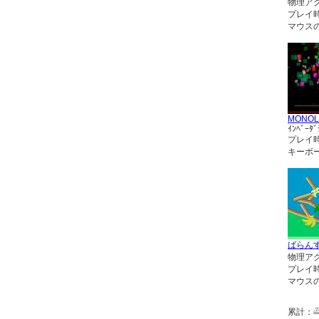
物理ア
プレイ
マウス
MONOL
ｲﾝﾍﾞｰﾀﾞ
プレイ
キーボ
ばらん
物理ア
プレイ
マウス
累計：