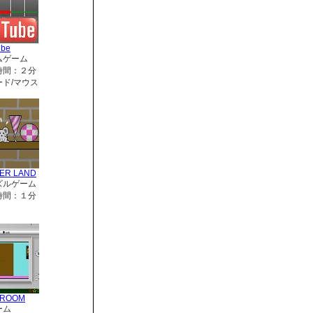
ube
ムゲーム
時間：２分
ド/マウス
ER LAND
ズルゲーム
時間：１分
RROOM
ーム