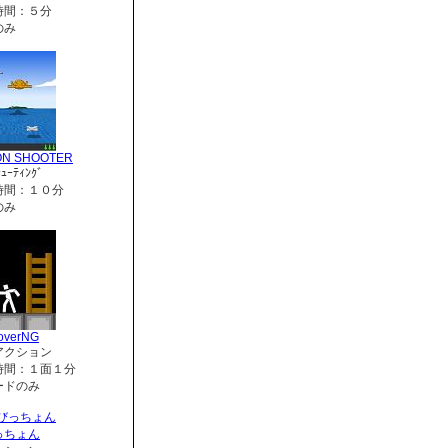
時間：５分
のみ
ON SHOOTER
ｭｰﾃｨﾝｸﾞ
時間：１０分
のみ
overNG
アクション
時間：１面１分
ードのみ
っちょん