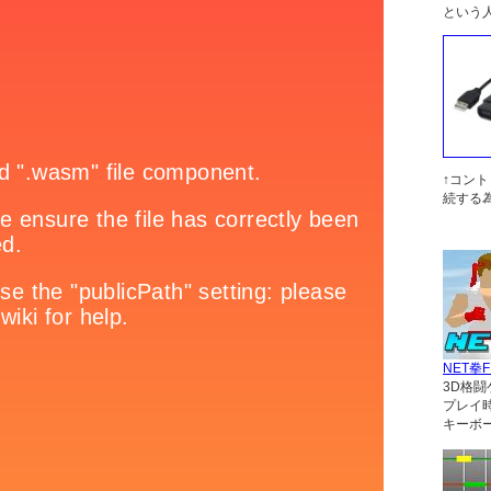
という
↑コン
続する
NET拳F
3D格闘
プレイ
キーボ