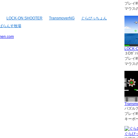
プレイ
マウス
LOCK-ON SHOOTER
TransmoverNG
ぐらびっちょん
ばらんす牧場
men.com
LOCK-
３Dｶﾞﾝｼ
プレイ
マウス
Transm
パズル
プレイ
キーボ
ぐらび