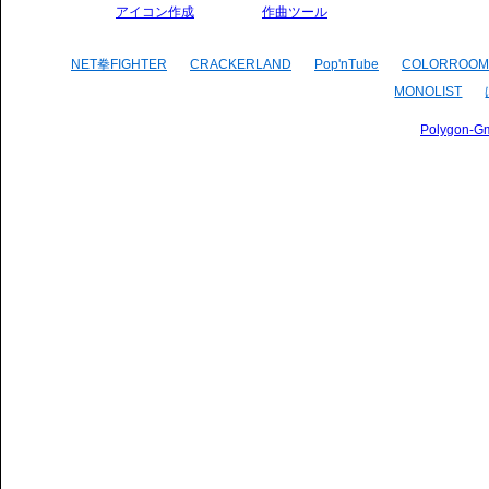
アイコン作成
作曲ツール
NET拳FIGHTER
CRACKERLAND
Pop'nTube
COLORROOM
MONOLIST
Polygon-G