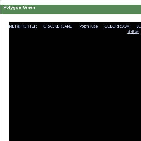
Polygon Gmen
NET拳FIGHTER
CRACKERLAND
Pop'nTube
COLORROOM
L
す牧場