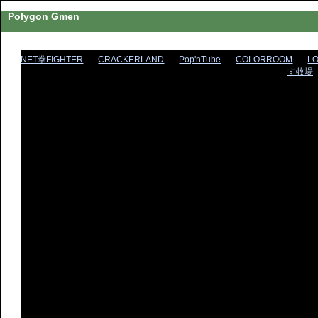
Polygon Gmen
NET拳FIGHTER
CRACKERLAND
Pop'nTube
COLORROOM
L
す牧場