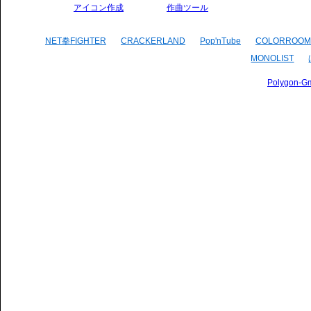
アイコン作成
作曲ツール
NET拳FIGHTER
CRACKERLAND
Pop'nTube
COLORROOM
MONOLIST
Polygon-G