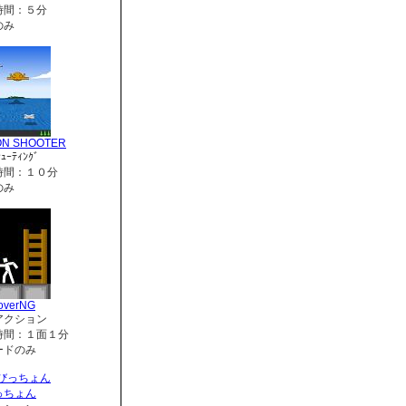
時間：５分
のみ
ON SHOOTER
ｭｰﾃｨﾝｸﾞ
時間：１０分
のみ
overNG
アクション
時間：１面１分
ードのみ
っちょん