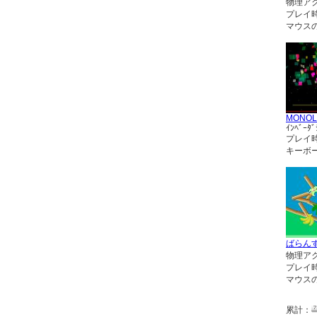
物理ア
プレイ
マウス
MONOL
ｲﾝﾍﾞｰﾀﾞ
プレイ
キーボ
ばらん
物理ア
プレイ
マウス
累計：