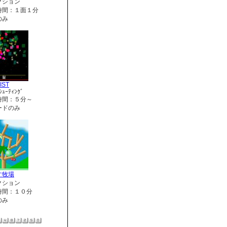
クション
時間：１面１分
のみ
IST
ｼｭｰﾃｨﾝｸﾞ
時間：５分～
ードのみ
す牧場
クション
時間：１０分
のみ