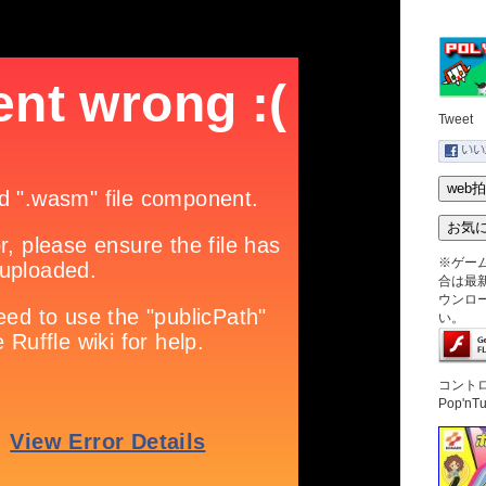
Tweet
※ゲー
合は最新版
ウンロ
い。
コント
Pop'