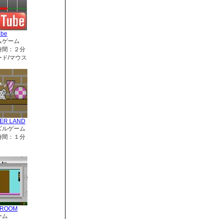
ube
ムゲーム
時間：２分
ド/マウス
ER LAND
ズルゲーム
時間：１分
RROOM
ーム