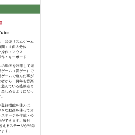
Tube
ル：音楽リズムゲーム
時間：１曲３分位
ー操作：マウス
操作：キーボード
ubeの動画を利用して遊
楽ゲーム（音ゲー）で
楽ゲームで遊んだ事が
心者から、何年も音楽
で遊んでいる熟練者ま
く楽しめるようになっ
す。
ジ登録機能を使えば、
好きな動画を使ってオ
ルステージを作成・公
事ができます。毎月
を超えるステージが登録
います。