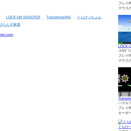
プレイ
マウス
LOCK-ON SHOOTER
TransmoverNG
ぐらびっちょん
ばらんす牧場
men.com
LOCK-
３Dｶﾞﾝｼ
プレイ
マウス
Transm
パズル
プレイ
キーボ
ぐらび