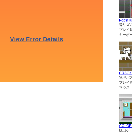
Pop'nT
音リズ
プレイ
キーボー
CRACK
物理パ
プレイ
マウス
COLO
脱出ゲ