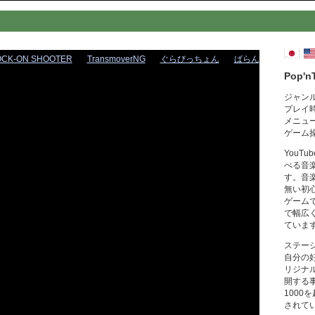
OCK-ON SHOOTER
TransmoverNG
ぐらびっちょん
ばらん
Pop'n
ジャン
プレイ
メニュ
ゲーム
YouT
べる音
す。音
無い初
ゲーム
で幅広
ていま
ステー
自分の
リジナ
開する
1000
されて