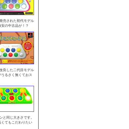
に発売された初代モデル
激安の中古品が！？
を改良した二代目モデル
がうるさく無くておス
センと同じ大きさです。
高くてもこだわりたい