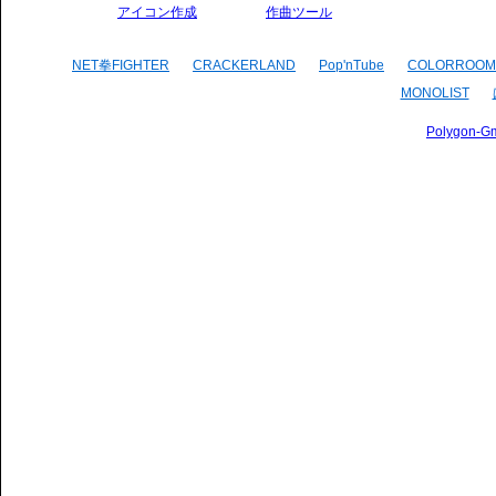
アイコン作成
作曲ツール
NET拳FIGHTER
CRACKERLAND
Pop'nTube
COLORROOM
MONOLIST
Polygon-G