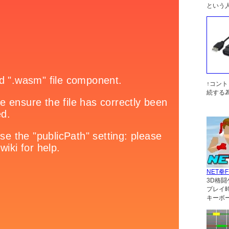
という
↑コン
続する
NET拳F
3D格闘
プレイ
キーボ