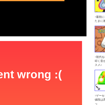
↑最初
たまに
↑初代
叩く音
スメ♪
↑ゲー
値段は
っ