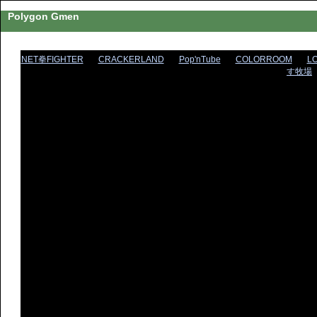
Polygon Gmen
NET拳FIGHTER
CRACKERLAND
Pop'nTube
COLORROOM
L
す牧場