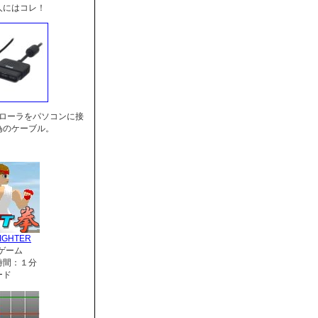
人にはコレ！
トローラをパソコンに接
為のケーブル。
IGHTER
ゲーム
時間：１分
ード