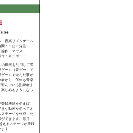
Tube
ル：音楽リズムゲーム
時間：１曲３分位
ー操作：マウス
操作：キーボード
ubeの動画を利用して遊
楽ゲーム（音ゲー）で
楽ゲームで遊んだ事が
心者から、何年も音楽
で遊んでいる熟練者ま
く楽しめるようになっ
す。
ジ登録機能を使えば、
好きな動画を使ってオ
ルステージを作成・公
事ができます。毎月
を超えるステージが登録
います。