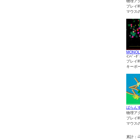
物理ア
プレイ
マウス
MONOL
ｲﾝﾍﾞｰﾀﾞ
プレイ
キーボ
ばらん
物理ア
プレイ
マウス
累計：