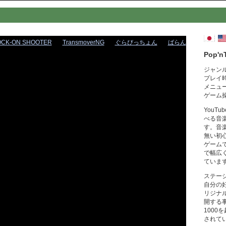
OCK-ON SHOOTER
TransmoverNG
ぐらびっちょん
ばらん
Pop'n
ジャン
プレイ
メニュ
ゲーム
YouT
べる音
す。音
無い初
ゲーム
で幅広
ていま
ステー
自分の
リジナ
開する
1000
されて