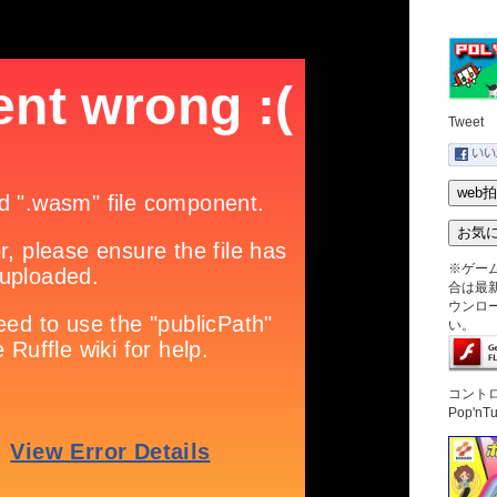
Tweet
※ゲー
合は最新版
ウンロ
い。
コント
Pop'