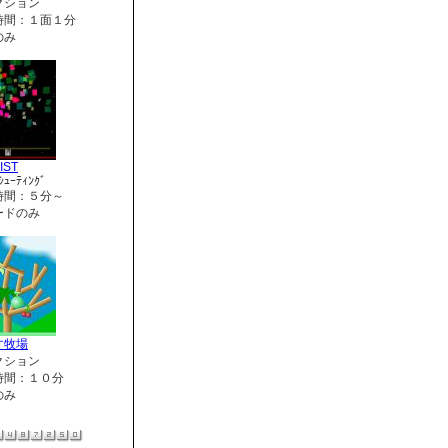
クション
時間：１面１分
のみ
IST
ｼｭｰﾃｨﾝｸﾞ
時間：５分～
ードのみ
す牧場
クション
時間：１０分
のみ