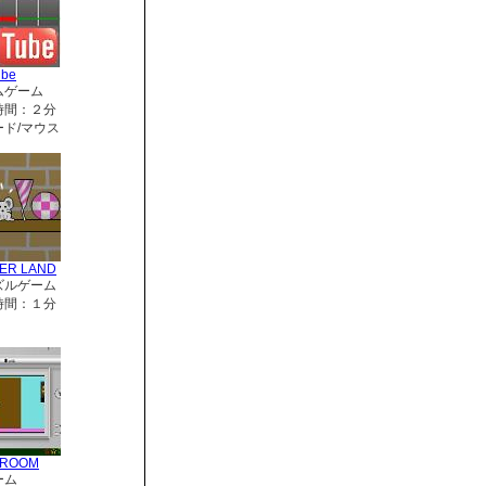
ube
ムゲーム
時間：２分
ド/マウス
ER LAND
ズルゲーム
時間：１分
RROOM
ーム