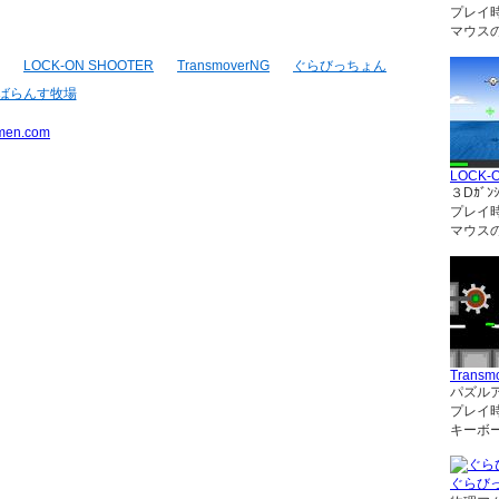
プレイ
マウス
LOCK-ON SHOOTER
TransmoverNG
ぐらびっちょん
ばらんす牧場
men.com
LOCK-
３Dｶﾞﾝｼ
プレイ
マウス
Transm
パズル
プレイ
キーボ
ぐらび