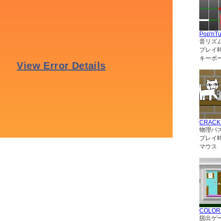
Pop'nT
音リズ
プレイ
キーボー
CRACK
物理パ
プレイ
マウス
COLO
脱出ゲ