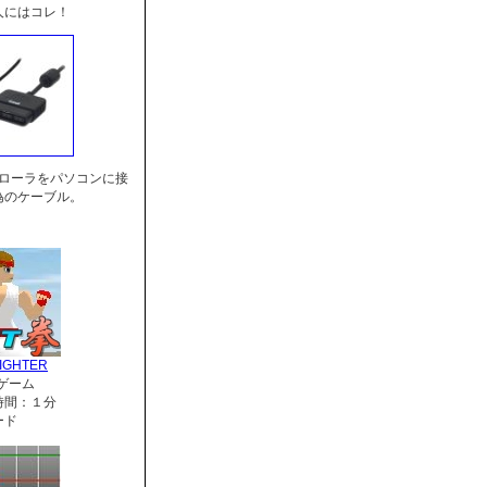
人にはコレ！
トローラをパソコンに接
為のケーブル。
IGHTER
ゲーム
時間：１分
ード