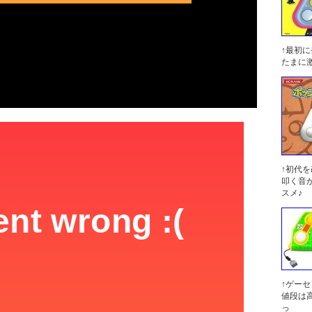
↑最初
たまに
↑初代
叩く音
スメ♪
↑ゲー
値段は
っ