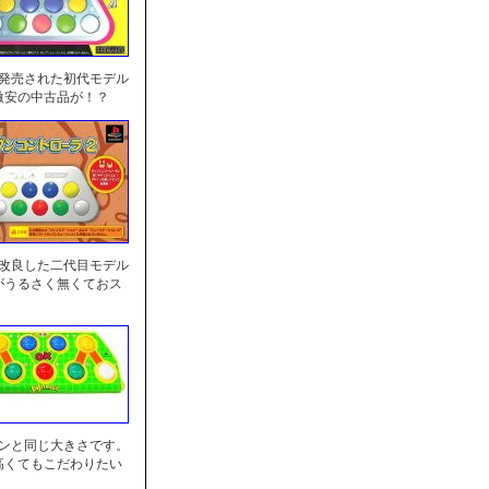
に発売された初代モデル
激安の中古品が！？
を改良した二代目モデル
がうるさく無くておス
センと同じ大きさです。
高くてもこだわりたい