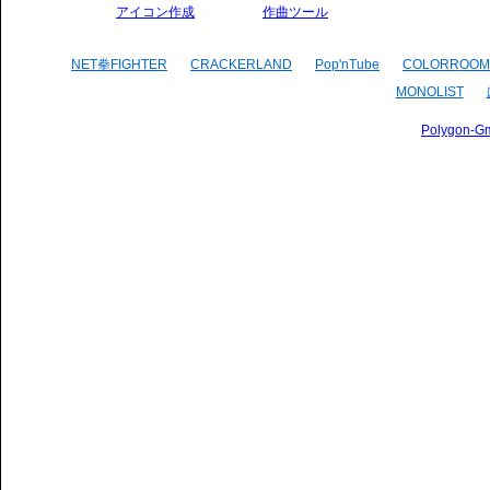
アイコン作成
作曲ツール
NET拳FIGHTER
CRACKERLAND
Pop'nTube
COLORROOM
MONOLIST
Polygon-G