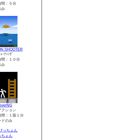
時間：５分
のみ
ON SHOOTER
ｭｰﾃｨﾝｸﾞ
時間：１０分
のみ
overNG
アクション
時間：１面１分
ードのみ
っちょん