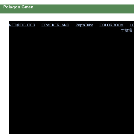
Polygon Gmen
NET拳FIGHTER
CRACKERLAND
Pop'nTube
COLORROOM
L
す牧場