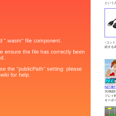
という
↑コン
続する
NET拳F
3D格闘
プレイ
キーボ