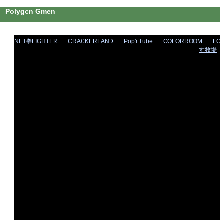
Polygon Gmen
NET拳FIGHTER
CRACKERLAND
Pop'nTube
COLORROOM
L
す牧場