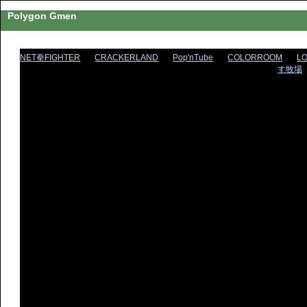
Polygon Gmen
NET拳FIGHTER
CRACKERLAND
Pop'nTube
COLORROOM
L
す牧場