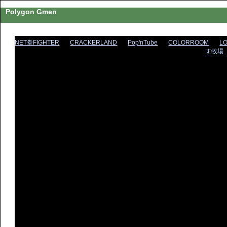
Polygon Gmen
NET拳FIGHTER
CRACKERLAND
Pop'nTube
COLORROOM
L
す牧場