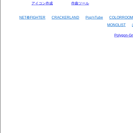
アイコン作成
作曲ツール
NET拳FIGHTER
CRACKERLAND
Pop'nTube
COLORROOM
MONOLIST
Polygon-G