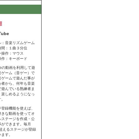
Tube
ル：音楽リズムゲーム
時間：１曲３分位
ー操作：マウス
操作：キーボード
ubeの動画を利用して遊
楽ゲーム（音ゲー）で
楽ゲームで遊んだ事が
心者から、何年も音楽
で遊んでいる熟練者ま
く楽しめるようになっ
す。
ジ登録機能を使えば、
好きな動画を使ってオ
ルステージを作成・公
事ができます。毎月
を超えるステージが登録
います。