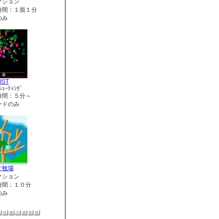
クション
時間：１面１分
のみ
IST
ｼｭｰﾃｨﾝｸﾞ
時間：５分～
ードのみ
す牧場
クション
時間：１０分
のみ