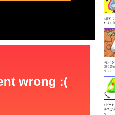
↑最初
たまに
↑初代
叩く音
スメ♪
↑ゲー
値段は
っ