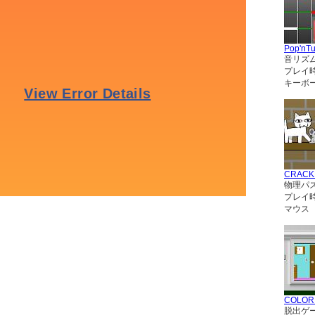
Pop'nT
音リズ
プレイ
キーボー
CRACK
物理パ
プレイ
マウス
COLO
脱出ゲ