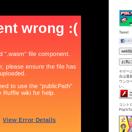
Tweet
※ゲー
合は最新版
ウンロ
い。
コント
Pop'