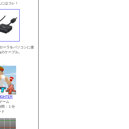
人にはコレ！
トローラをパソコンに接
為のケーブル。
IGHTER
ゲーム
時間：１分
ード