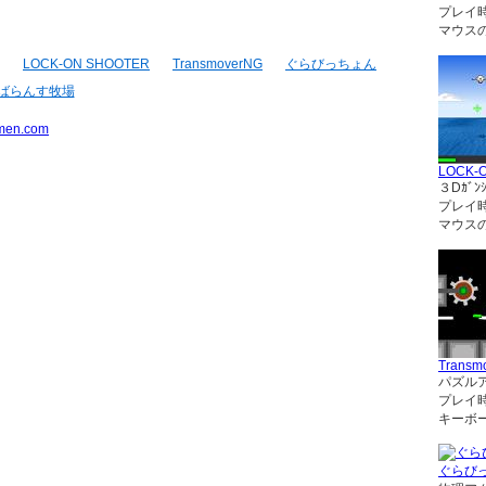
プレイ
マウス
LOCK-ON SHOOTER
TransmoverNG
ぐらびっちょん
ばらんす牧場
men.com
LOCK-
３Dｶﾞﾝｼ
プレイ
マウス
Transm
パズル
プレイ
キーボ
ぐらび