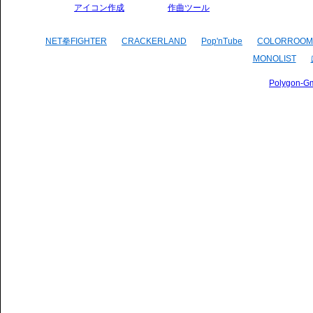
アイコン作成
作曲ツール
NET拳FIGHTER
CRACKERLAND
Pop'nTube
COLORROOM
MONOLIST
Polygon-G