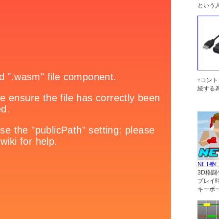
という
↑コン
続する
NET拳F
3D格闘
プレイ
キーボ