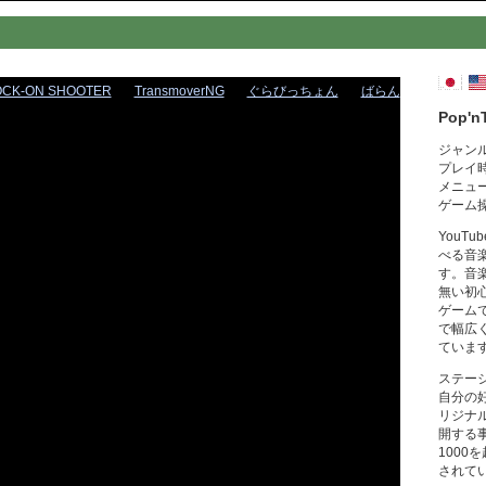
OCK-ON SHOOTER
TransmoverNG
ぐらびっちょん
ばらん
Pop'n
ジャン
プレイ
メニュ
ゲーム
YouT
べる音
す。音
無い初
ゲーム
で幅広
ていま
ステー
自分の
リジナ
開する
1000
されて