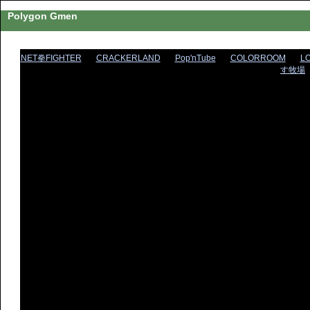
Polygon Gmen
NET拳FIGHTER
CRACKERLAND
Pop'nTube
COLORROOM
L
す牧場