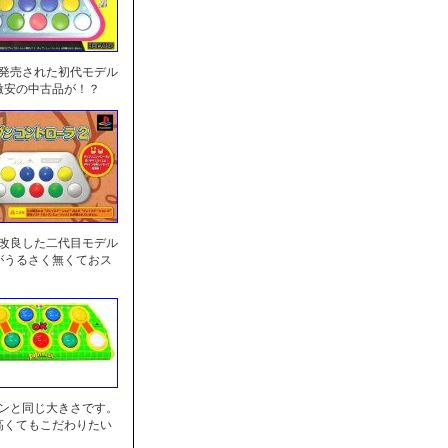
に発売された初代モデル
激安の中古品が！？
を改良した二代目モデル
がうるさく無くておス
センと同じ大きさです。
高くてもこだわりたい