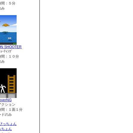
時間：５分
のみ
ON SHOOTER
ｭｰﾃｨﾝｸﾞ
時間：１０分
のみ
overNG
アクション
時間：１面１分
ードのみ
っちょん