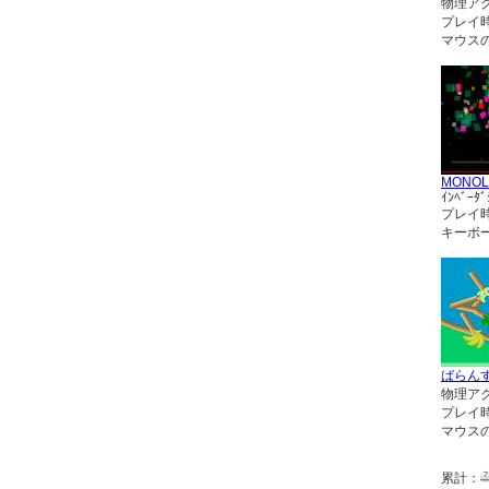
物理ア
プレイ
マウス
MONOL
ｲﾝﾍﾞｰﾀﾞ
プレイ
キーボ
ばらん
物理ア
プレイ
マウス
累計：