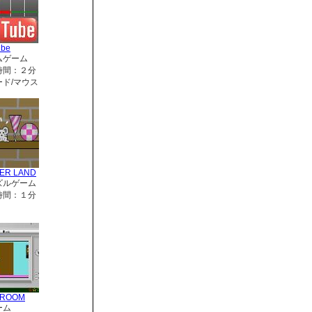
ube
ムゲーム
時間：２分
ド/マウス
ER LAND
ズルゲーム
時間：１分
RROOM
ーム