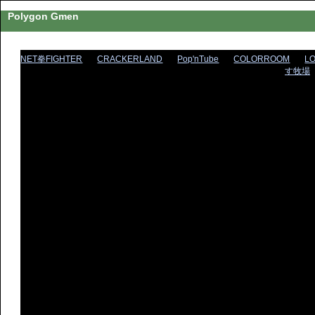
Polygon Gmen
NET拳FIGHTER
CRACKERLAND
Pop'nTube
COLORROOM
L
す牧場