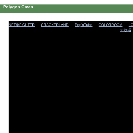
Polygon Gmen
NET拳FIGHTER
CRACKERLAND
Pop'nTube
COLORROOM
L
す牧場