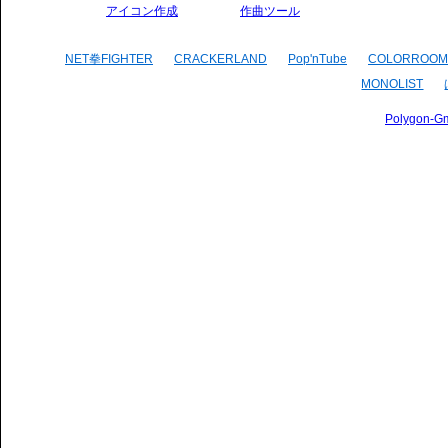
アイコン作成
作曲ツール
NET拳FIGHTER
CRACKERLAND
Pop'nTube
COLORROOM
MONOLIST
Polygon-G