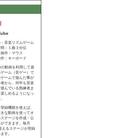
Tube
ル：音楽リズムゲーム
時間：１曲３分位
ー操作：マウス
操作：キーボード
ubeの動画を利用して遊
楽ゲーム（音ゲー）で
楽ゲームで遊んだ事が
心者から、何年も音楽
で遊んでいる熟練者ま
く楽しめるようになっ
す。
ジ登録機能を使えば、
好きな動画を使ってオ
ルステージを作成・公
事ができます。毎月
を超えるステージが登録
います。