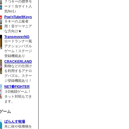
７つキーの標準モ
ード！当サイト人
気No1♪
Pop'nTube9Keys
９キーの上級者
用！音ゲーマニア
な方向け★
TransmoverNG
ロードランナー風
アクションパズル
ゲーム！ステージ
登録機能あり
CRACKERLAND
動物などの仕掛け
を利用するアナロ
グパズル。ステー
ジ登録機能あり！
NET拳FIGHTER
３D格闘ゲーム！
ネット対戦もでき
ます。
ゲーム
ばらんす牧場
木に枝や収穫物を