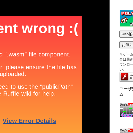
※ゲー
合は最新版
ウンロ
い。
ユーザ
ム