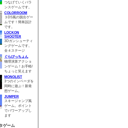
つなげていくバラ
ンスゲームです。
COLORROOM
３DS風の脱出ゲー
ムです！簡単設計
です。
LOCKON
SHOOTER
3Dガンシューティ
ングゲームです。
全４ステージ
ぐらびっちょん
物理演算アクショ
ンゲーム！お手軽/
ちょっと笑えます
MONOLIST
3つのインベーダを
同時に遊ぶ！新発
想ゲーム。
JUMPER
スキージャンプ風
ゲーム。ポイント
でパワーアップし
ます
タゲーム