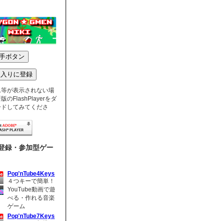
ム等が表示されない場
のFlashPlayerをダ
ードしてみてくださ
登録・参加型ゲー
Pop'nTube4Keys
４つキーで簡単！
YouTube動画で遊
べる・作れる音楽
ゲーム
Pop'nTube7Keys