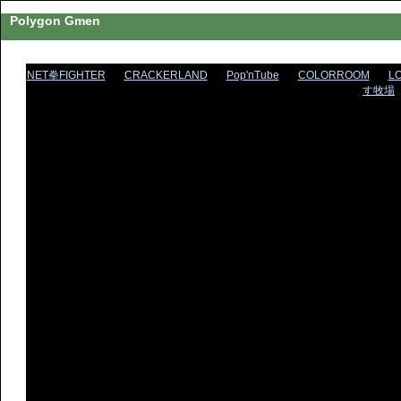
Polygon Gmen
NET拳FIGHTER
CRACKERLAND
Pop'nTube
COLORROOM
L
す牧場