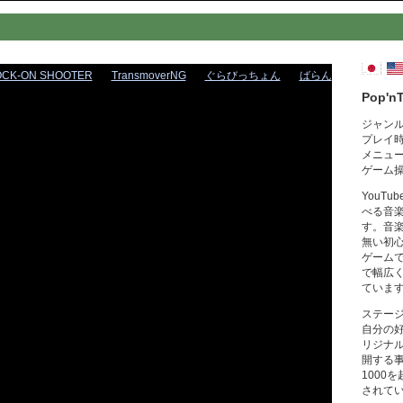
OCK-ON SHOOTER
TransmoverNG
ぐらびっちょん
ばらん
Pop'n
ジャン
プレイ
メニュ
ゲーム
YouT
べる音
す。音
無い初
ゲーム
で幅広
ていま
ステー
自分の
リジナ
開する
1000
されて