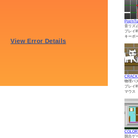
Pop'nT
音リズ
プレイ
キーボー
CRACK
物理パ
プレイ
マウス
COLO
脱出ゲ