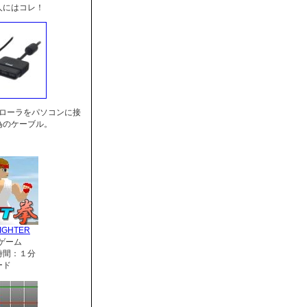
人にはコレ！
トローラをパソコンに接
為のケーブル。
IGHTER
ゲーム
時間：１分
ード