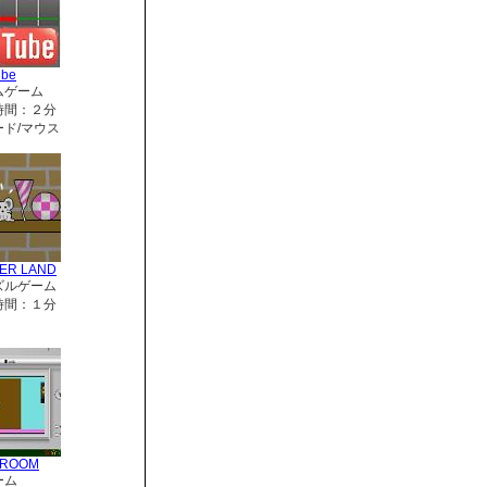
ube
ムゲーム
時間：２分
ド/マウス
ER LAND
ズルゲーム
時間：１分
RROOM
ーム