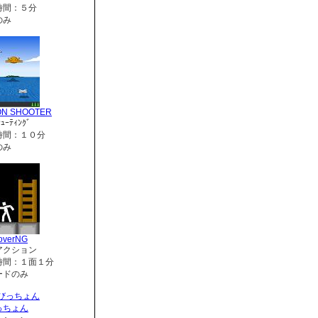
時間：５分
のみ
ON SHOOTER
ｭｰﾃｨﾝｸﾞ
時間：１０分
のみ
overNG
アクション
時間：１面１分
ードのみ
っちょん