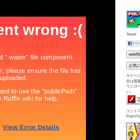
Tweet
※ゲー
合は最新版
ウンロ
い。
コント
Pop'