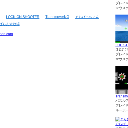
プレイ
マウス
LOCK-ON SHOOTER
TransmoverNG
ぐらびっちょん
ばらんす牧場
men.com
LOCK-
３Dｶﾞﾝｼ
プレイ
マウス
Transm
パズル
プレイ
キーボ
ぐらび