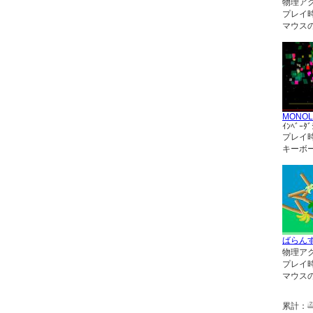
物理ア
プレイ
マウス
MONOL
ｲﾝﾍﾞｰﾀﾞ
プレイ
キーボ
ばらん
物理ア
プレイ
マウス
累計：