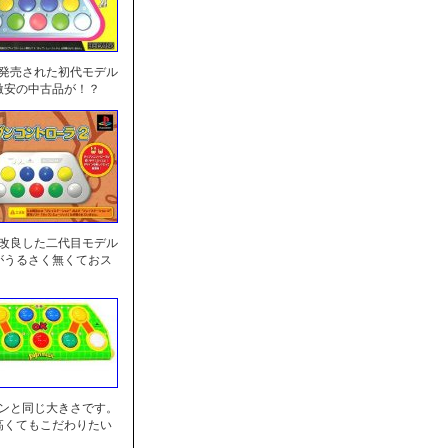
に発売された初代モデル
激安の中古品が！？
を改良した二代目モデル
がうるさく無くておス
センと同じ大きさです。
高くてもこだわりたい