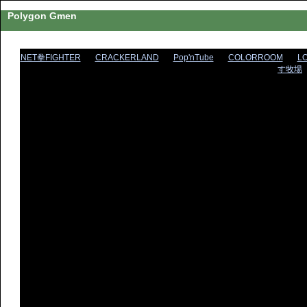
Polygon Gmen
NET拳FIGHTER
CRACKERLAND
Pop'nTube
COLORROOM
L
す牧場