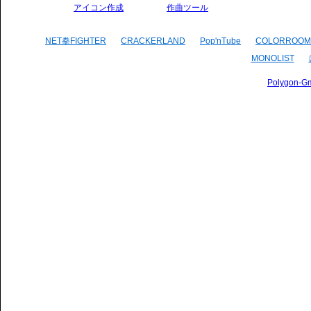
アイコン作成
作曲ツール
NET拳FIGHTER
CRACKERLAND
Pop'nTube
COLORROOM
MONOLIST
Polygon-G