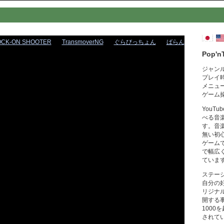
OCK-ON SHOOTER
TransmoverNG
ぐらびっちょん
ばらん
Pop'n
ジャン
プレイ
メニュ
ゲーム
YouT
べる音
す。音
無い初
ゲーム
で幅広
ていま
ステー
自分の
リジナ
開する
1000
されて