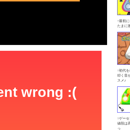
↑最初
たまに
↑初代
叩く音
スメ♪
↑ゲー
値段は
っ