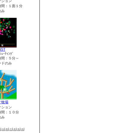
クション
時間：１面１分
のみ
IST
ｼｭｰﾃｨﾝｸﾞ
時間：５分～
ードのみ
す牧場
クション
時間：１０分
のみ