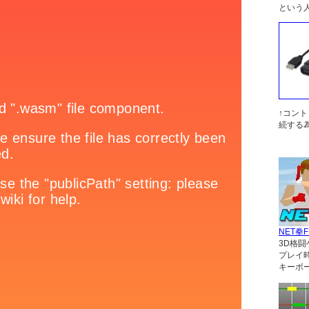
という
↑コン
続する
NET拳F
3D格闘
プレイ
キーボ