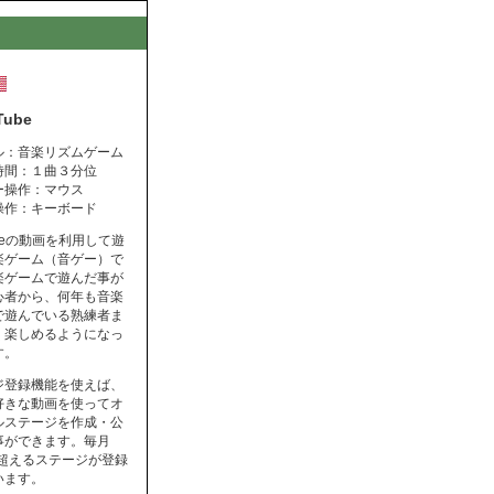
Tube
ル：音楽リズムゲーム
時間：１曲３分位
ー操作：マウス
操作：キーボード
ubeの動画を利用して遊
楽ゲーム（音ゲー）で
楽ゲームで遊んだ事が
心者から、何年も音楽
で遊んでいる熟練者ま
く楽しめるようになっ
す。
ジ登録機能を使えば、
好きな動画を使ってオ
ルステージを作成・公
事ができます。毎月
を超えるステージが登録
います。