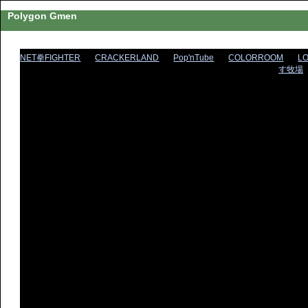
Polygon Gmen
NET拳FIGHTER
CRACKERLAND
Pop'nTube
COLORROOM
L
す牧場