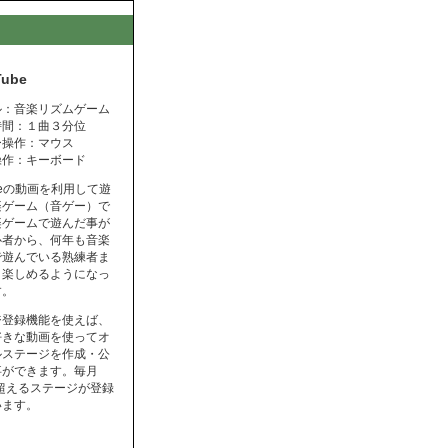
Tube
ル：音楽リズムゲーム
時間：１曲３分位
ー操作：マウス
操作：キーボード
ubeの動画を利用して遊
楽ゲーム（音ゲー）で
楽ゲームで遊んだ事が
心者から、何年も音楽
で遊んでいる熟練者ま
く楽しめるようになっ
す。
ジ登録機能を使えば、
好きな動画を使ってオ
ルステージを作成・公
事ができます。毎月
を超えるステージが登録
います。