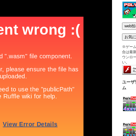
※ゲー
合は最新版
ウンロ
い。
ユーザ
ム