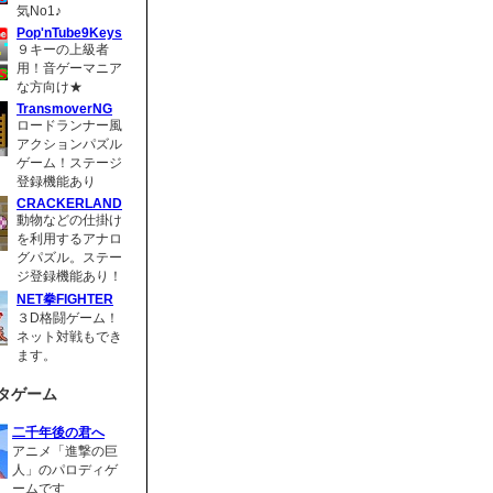
気No1♪
Pop'nTube9Keys
９キーの上級者
用！音ゲーマニア
な方向け★
TransmoverNG
ロードランナー風
アクションパズル
ゲーム！ステージ
登録機能あり
CRACKERLAND
動物などの仕掛け
を利用するアナロ
グパズル。ステー
ジ登録機能あり！
NET拳FIGHTER
３D格闘ゲーム！
ネット対戦もでき
ます。
タゲーム
二千年後の君へ
アニメ「進撃の巨
人」のパロディゲ
ームです