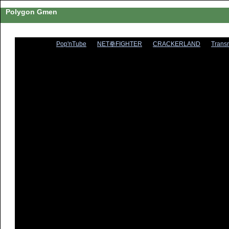
Polygon Gmen
Pop'nTube
NET拳FIGHTER
CRACKERLAND
Trans