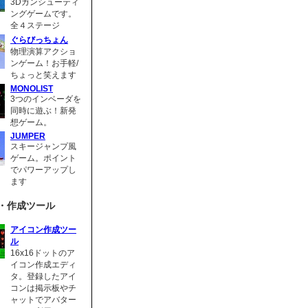
3Dガンシューティ
ングゲームです。
全４ステージ
ぐらびっちょん
物理演算アクショ
ンゲーム！お手軽/
ちょっと笑えます
MONOLIST
3つのインベーダを
同時に遊ぶ！新発
想ゲーム。
JUMPER
スキージャンプ風
ゲーム。ポイント
でパワーアップし
ます
・作成ツール
アイコン作成ツー
ル
16x16ドットのア
イコン作成エディ
タ。登録したアイ
コンは掲示板やチ
ャットでアバター