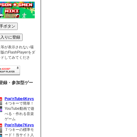
ム等が表示されない場
のFlashPlayerをダ
ードしてみてくださ
登録・参加型ゲー
Pop'nTube4Keys
４つキーで簡単！
YouTube動画で遊
べる・作れる音楽
ゲーム
Pop'nTube7Keys
７つキーの標準モ
ード！当サイト人