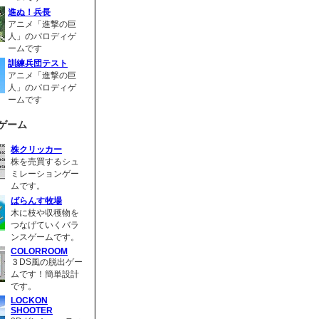
進ぬ！兵長
アニメ「進撃の巨
人」のパロディゲ
ームです
訓練兵団テスト
アニメ「進撃の巨
人」のパロディゲ
ームです
ゲーム
株クリッカー
株を売買するシュ
ミレーションゲー
ムです。
ばらんす牧場
木に枝や収穫物を
つなげていくバラ
ンスゲームです。
COLORROOM
３DS風の脱出ゲー
ムです！簡単設計
です。
LOCKON
SHOOTER