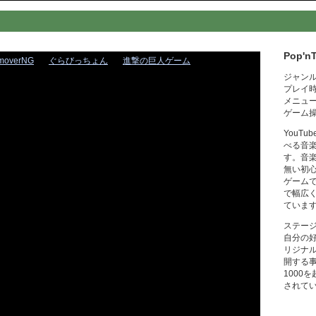
Pop'n
moverNG
ぐらびっちょん
進撃の巨人ゲーム
ジャン
プレイ
メニュ
ゲーム
YouT
べる音
す。音
無い初
ゲーム
で幅広
ていま
ステー
自分の
リジナ
開する
1000
されて