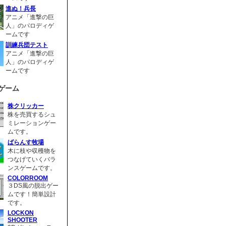
進ぬ！兵長
アニメ「進撃の巨
人」のパロディゲ
ームです
訓練兵団テスト
アニメ「進撃の巨
人」のパロディゲ
ームです
ゲーム
株クリッカー
株を売買するシュ
ミレーションゲー
ムです。
ばらんす牧場
木に枝や収穫物を
つなげていくバラ
ンスゲームです。
COLORROOM
３DS風の脱出ゲー
ムです！簡単設計
です。
LOCKON
SHOOTER