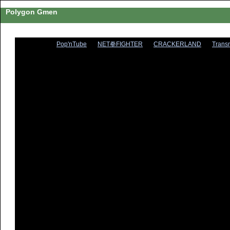
Polygon Gmen
Pop'nTube
NET拳FIGHTER
CRACKERLAND
Trans