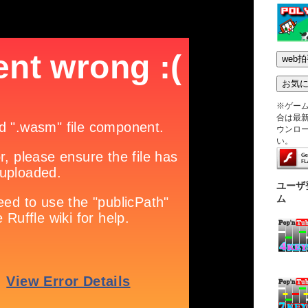
※ゲー
合は最新版
ウンロ
い。
ユーザ
ム