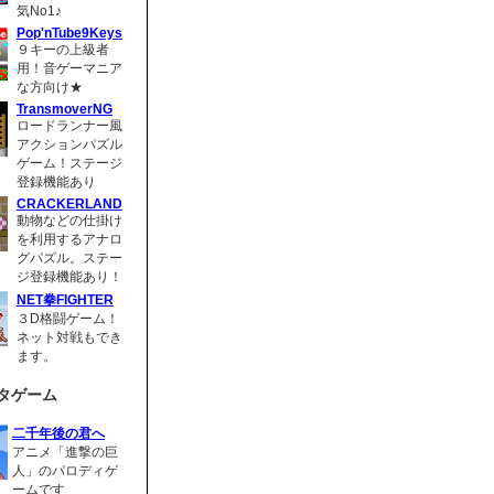
気No1♪
Pop'nTube9Keys
９キーの上級者
用！音ゲーマニア
な方向け★
TransmoverNG
ロードランナー風
アクションパズル
ゲーム！ステージ
登録機能あり
CRACKERLAND
動物などの仕掛け
を利用するアナロ
グパズル。ステー
ジ登録機能あり！
NET拳FIGHTER
３D格闘ゲーム！
ネット対戦もでき
ます。
タゲーム
二千年後の君へ
アニメ「進撃の巨
人」のパロディゲ
ームです