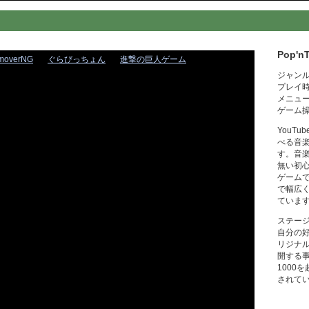
Pop'n
moverNG
ぐらびっちょん
進撃の巨人ゲーム
ジャン
プレイ
メニュ
ゲーム
YouT
べる音
す。音
無い初
ゲーム
で幅広
ていま
ステー
自分の
リジナ
開する
1000
されて