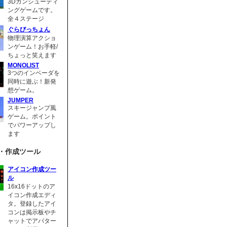
3Dガンシューティ
ングゲームです。
全４ステージ
ぐらびっちょん
物理演算アクショ
ンゲーム！お手軽/
ちょっと笑えます
MONOLIST
3つのインベーダを
同時に遊ぶ！新発
想ゲーム。
JUMPER
スキージャンプ風
ゲーム。ポイント
でパワーアップし
ます
・作成ツール
アイコン作成ツー
ル
16x16ドットのア
イコン作成エディ
タ。登録したアイ
コンは掲示板やチ
ャットでアバター