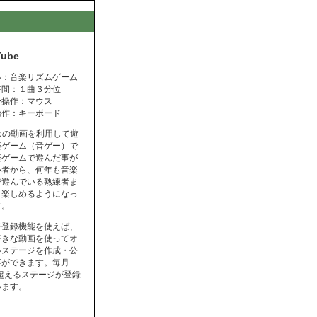
Tube
ル：音楽リズムゲーム
時間：１曲３分位
ー操作：マウス
操作：キーボード
ubeの動画を利用して遊
楽ゲーム（音ゲー）で
楽ゲームで遊んだ事が
心者から、何年も音楽
で遊んでいる熟練者ま
く楽しめるようになっ
す。
ジ登録機能を使えば、
好きな動画を使ってオ
ルステージを作成・公
事ができます。毎月
を超えるステージが登録
います。