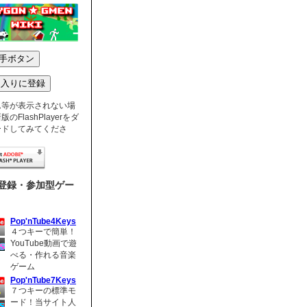
ム等が表示されない場
のFlashPlayerをダ
ードしてみてくださ
登録・参加型ゲー
Pop'nTube4Keys
４つキーで簡単！
YouTube動画で遊
べる・作れる音楽
ゲーム
Pop'nTube7Keys
７つキーの標準モ
ード！当サイト人