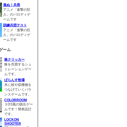
進ぬ！兵長
アニメ「進撃の巨
人」のパロディゲ
ームです
訓練兵団テスト
アニメ「進撃の巨
人」のパロディゲ
ームです
ゲーム
株クリッカー
株を売買するシュ
ミレーションゲー
ムです。
ばらんす牧場
木に枝や収穫物を
つなげていくバラ
ンスゲームです。
COLORROOM
３DS風の脱出ゲー
ムです！簡単設計
です。
LOCKON
SHOOTER