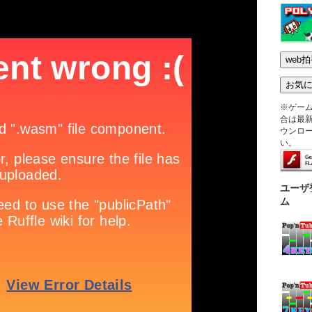
※ゲー
合は最新版
ウンロ
い。
ユーザ
ム