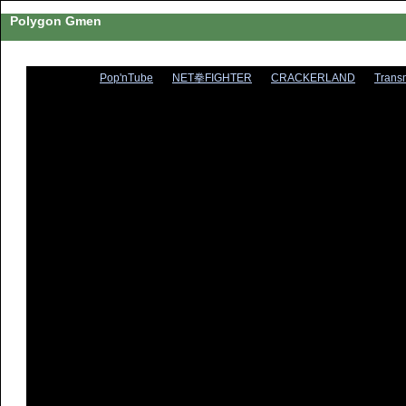
Polygon Gmen
Pop'nTube
NET拳FIGHTER
CRACKERLAND
Trans