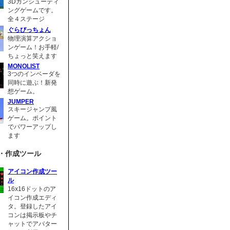
3Dガンシューティ
ングゲームです。
全４ステージ
ぐらびっちょん
物理演算アクショ
ンゲーム！お手軽/
ちょっと笑えます
MONOLIST
3つのインベーダを
同時に遊ぶ！新発
想ゲーム。
JUMPER
スキージャンプ風
ゲーム。ポイント
でパワーアップし
ます
・作成ツール
アイコン作成ツー
ル
16x16ドットのア
イコン作成エディ
タ。登録したアイ
コンは掲示板やチ
ャットでアバター