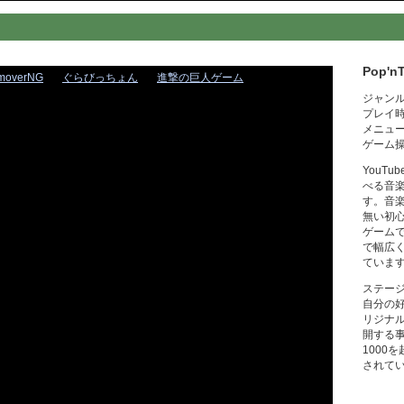
Pop'n
moverNG
ぐらびっちょん
進撃の巨人ゲーム
ジャン
プレイ
メニュ
ゲーム
YouT
べる音
す。音
無い初
ゲーム
で幅広
ていま
ステー
自分の
リジナ
開する
1000
されて