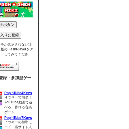
ム等が表示されない場
のFlashPlayerをダ
ードしてみてくださ
登録・参加型ゲー
Pop'nTube4Keys
４つキーで簡単！
YouTube動画で遊
べる・作れる音楽
ゲーム
Pop'nTube7Keys
７つキーの標準モ
ード！当サイト人