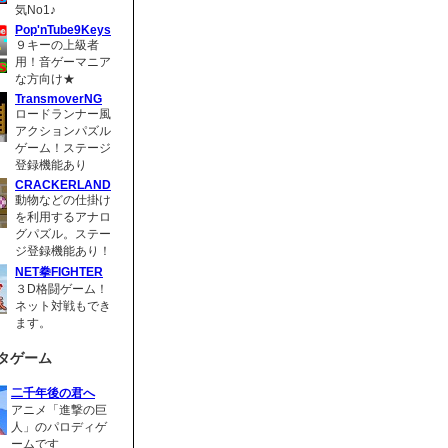
気No1♪
Pop'nTube9Keys
９キーの上級者
用！音ゲーマニア
な方向け★
TransmoverNG
ロードランナー風
アクションパズル
ゲーム！ステージ
登録機能あり
CRACKERLAND
動物などの仕掛け
を利用するアナロ
グパズル。ステー
ジ登録機能あり！
NET拳FIGHTER
３D格闘ゲーム！
ネット対戦もでき
ます。
タゲーム
二千年後の君へ
アニメ「進撃の巨
人」のパロディゲ
ームです