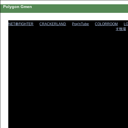
Polygon Gmen
NET拳FIGHTER
CRACKERLAND
Pop'nTube
COLORROOM
L
す牧場