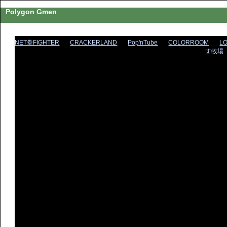
Polygon Gmen
NET拳FIGHTER
CRACKERLAND
Pop'nTube
COLORROOM
L
す牧場