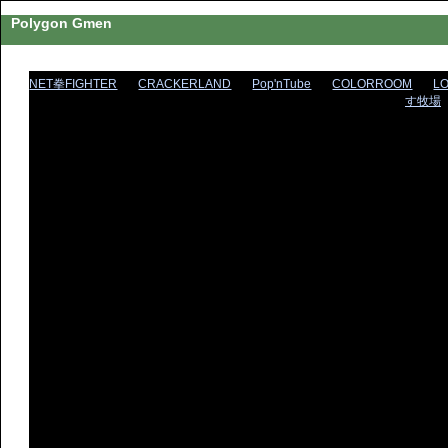
Polygon Gmen
NET拳FIGHTER
CRACKERLAND
Pop'nTube
COLORROOM
L
す牧場