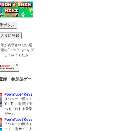
ム等が表示されない場
のFlashPlayerをダ
ードしてみてくださ
登録・参加型ゲー
Pop'nTube4Keys
４つキーで簡単！
YouTube動画で遊
べる・作れる音楽
ゲーム
Pop'nTube7Keys
７つキーの標準モ
ード！当サイト人