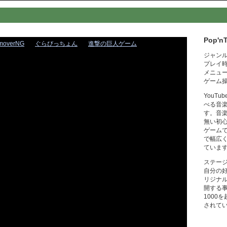
Pop'n
moverNG
ぐらびっちょん
進撃の巨人ゲーム
ジャン
プレイ
メニュ
ゲーム
YouT
べる音
す。音
無い初
ゲーム
で幅広
ていま
ステー
自分の
リジナ
開する
1000
されて