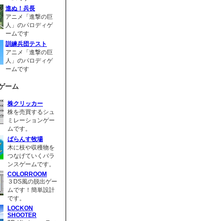
進ぬ！兵長
アニメ「進撃の巨
人」のパロディゲ
ームです
訓練兵団テスト
アニメ「進撃の巨
人」のパロディゲ
ームです
ゲーム
株クリッカー
株を売買するシュ
ミレーションゲー
ムです。
ばらんす牧場
木に枝や収穫物を
つなげていくバラ
ンスゲームです。
COLORROOM
３DS風の脱出ゲー
ムです！簡単設計
です。
LOCKON
SHOOTER