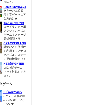
気No1♪
Pop'nTube9Keys
９キーの上級者
用！音ゲーマニア
な方向け★
TransmoverNG
ロードランナー風
アクションパズル
ゲーム！ステージ
登録機能あり
CRACKERLAND
動物などの仕掛け
を利用するアナロ
グパズル。ステー
ジ登録機能あり！
NET拳FIGHTER
３D格闘ゲーム！
ネット対戦もでき
ます。
タゲーム
二千年後の君へ
アニメ「進撃の巨
人」のパロディゲ
ームです