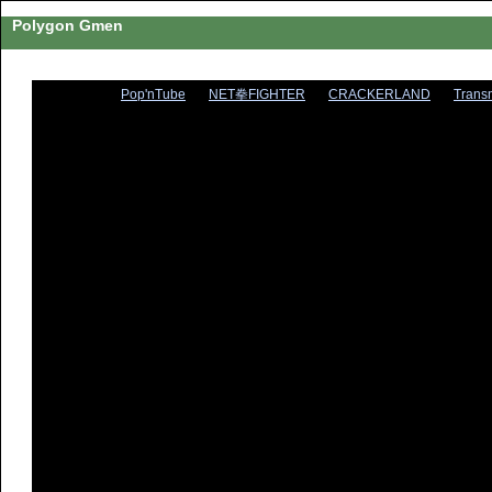
Polygon Gmen
Pop'nTube
NET拳FIGHTER
CRACKERLAND
Trans