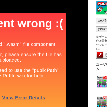
※ゲー
合は最新版
ウンロ
い。
ユーザ
ム