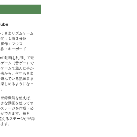
Tube
ル：音楽リズムゲーム
時間：１曲３分位
ー操作：マウス
操作：キーボード
ubeの動画を利用して遊
楽ゲーム（音ゲー）で
楽ゲームで遊んだ事が
心者から、何年も音楽
で遊んでいる熟練者ま
く楽しめるようになっ
す。
ジ登録機能を使えば、
好きな動画を使ってオ
ルステージを作成・公
事ができます。毎月
を超えるステージが登録
います。