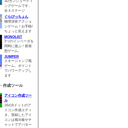
3Dガンシューティ
ングゲームです。
全４ステージ
ぐらびっちょん
物理演算アクショ
ンゲーム！お手軽/
ちょっと笑えます
MONOLIST
3つのインベーダを
同時に遊ぶ！新発
想ゲーム。
JUMPER
スキージャンプ風
ゲーム。ポイント
でパワーアップし
ます
・作成ツール
アイコン作成ツー
ル
16x16ドットのア
イコン作成エディ
タ。登録したアイ
コンは掲示板やチ
ャットでアバター