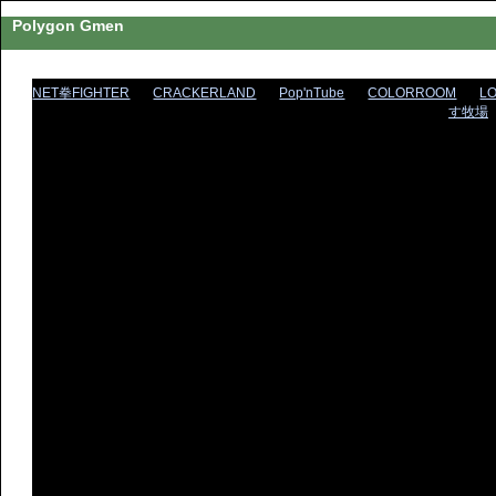
Polygon Gmen
NET拳FIGHTER
CRACKERLAND
Pop'nTube
COLORROOM
L
す牧場