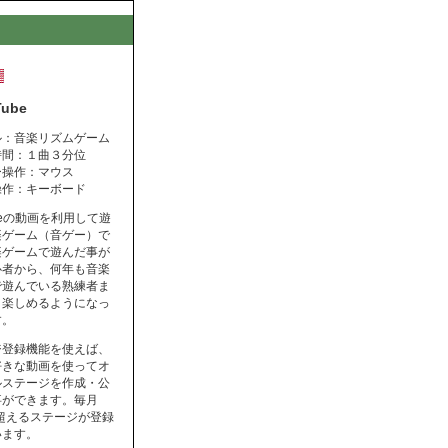
Tube
ル：音楽リズムゲーム
時間：１曲３分位
ー操作：マウス
操作：キーボード
ubeの動画を利用して遊
楽ゲーム（音ゲー）で
楽ゲームで遊んだ事が
心者から、何年も音楽
で遊んでいる熟練者ま
く楽しめるようになっ
す。
ジ登録機能を使えば、
好きな動画を使ってオ
ルステージを作成・公
事ができます。毎月
を超えるステージが登録
います。