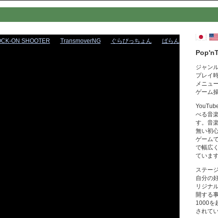
OCK-ON SHOOTER
TransmoverNG
ぐらびっちょん
ばらん
Pop'n
ジャン
プレイ
メニュ
ゲーム
YouT
べる音
す。音
無い初
ゲーム
で幅広
ていま
ステー
自分の
リジナ
開する
1000
されて