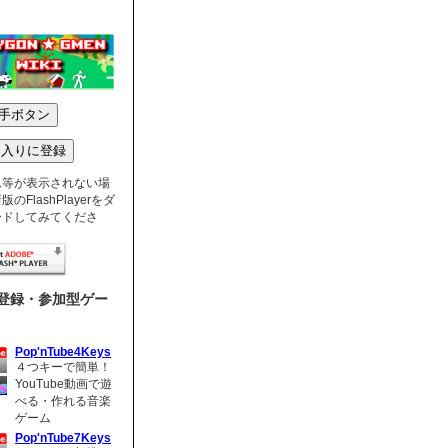
ム等が表示されない場
のFlashPlayerをダ
ードしてみてくださ
登録・参加型ゲー
Pop'nTube4Keys
４つキーで簡単！
YouTube動画で遊
べる・作れる音楽
ゲーム
Pop'nTube7Keys