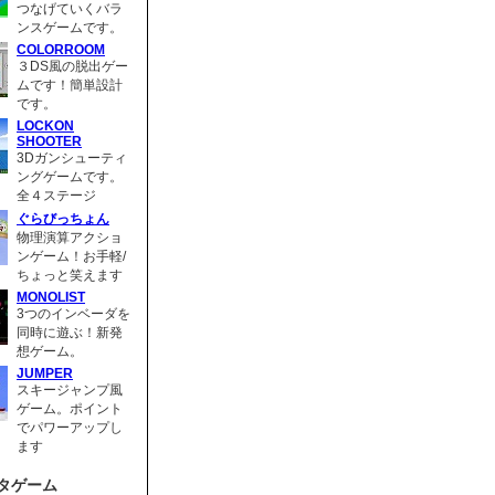
つなげていくバラ
ンスゲームです。
COLORROOM
３DS風の脱出ゲー
ムです！簡単設計
です。
LOCKON
SHOOTER
3Dガンシューティ
ングゲームです。
全４ステージ
ぐらびっちょん
物理演算アクショ
ンゲーム！お手軽/
ちょっと笑えます
MONOLIST
3つのインベーダを
同時に遊ぶ！新発
想ゲーム。
JUMPER
スキージャンプ風
ゲーム。ポイント
でパワーアップし
ます
タゲーム