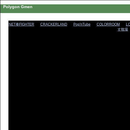
Polygon Gmen
NET拳FIGHTER
CRACKERLAND
Pop'nTube
COLORROOM
L
す牧場