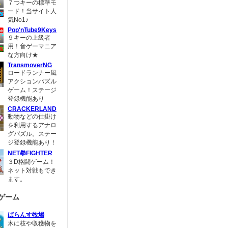
７つキーの標準モ
ード！当サイト人
気No1♪
Pop'nTube9Keys
９キーの上級者
用！音ゲーマニア
な方向け★
TransmoverNG
ロードランナー風
アクションパズル
ゲーム！ステージ
登録機能あり
CRACKERLAND
動物などの仕掛け
を利用するアナロ
グパズル。ステー
ジ登録機能あり！
NET拳FIGHTER
３D格闘ゲーム！
ネット対戦もでき
ます。
ゲーム
ばらんす牧場
木に枝や収穫物を