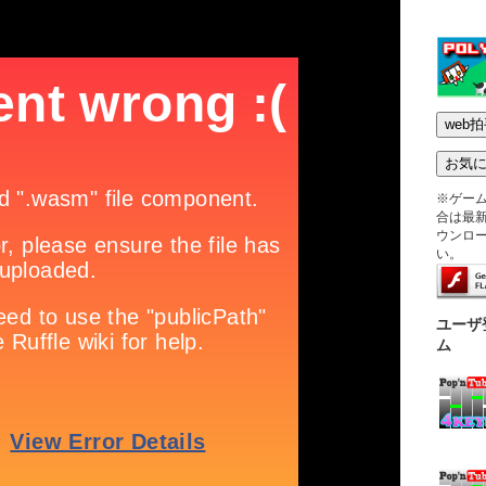
※ゲー
合は最新版
ウンロ
い。
ユーザ
ム