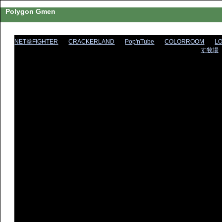
Polygon Gmen
NET拳FIGHTER
CRACKERLAND
Pop'nTube
COLORROOM
L
す牧場