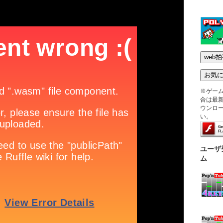
※ゲー
合は最新版
ウンロ
い。
ユーザ
ム