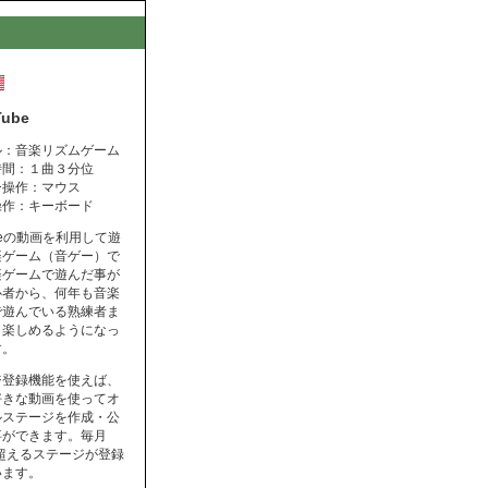
Tube
ル：音楽リズムゲーム
時間：１曲３分位
ー操作：マウス
操作：キーボード
ubeの動画を利用して遊
楽ゲーム（音ゲー）で
楽ゲームで遊んだ事が
心者から、何年も音楽
で遊んでいる熟練者ま
く楽しめるようになっ
す。
ジ登録機能を使えば、
好きな動画を使ってオ
ルステージを作成・公
事ができます。毎月
を超えるステージが登録
います。