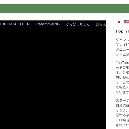
OCK-ON SHOOTER
TransmoverNG
ぐらびっちょん
ばらん
Pop'n
ジャン
プレイ
メニュ
ゲーム
YouT
べる音
す。音
無い初
ゲーム
で幅広
ていま
ステー
自分の
リジナ
開する
1000
されて