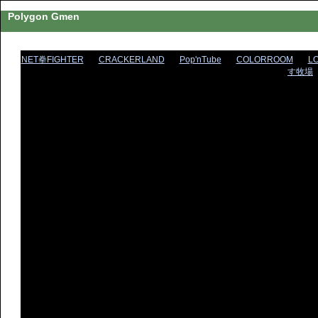
Polygon Gmen
NET拳FIGHTER
CRACKERLAND
Pop'nTube
COLORROOM
L
す牧場