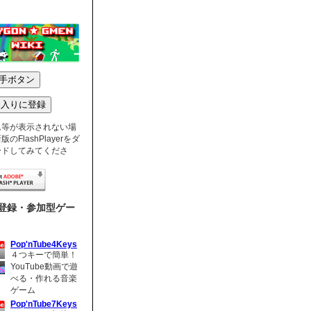
ム等が表示されない場
のFlashPlayerをダ
ードしてみてくださ
登録・参加型ゲー
Pop'nTube4Keys
４つキーで簡単！
YouTube動画で遊
べる・作れる音楽
ゲーム
Pop'nTube7Keys