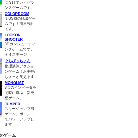
つなげていくバラ
ンスゲームです。
COLORROOM
３DS風の脱出ゲー
ムです！簡単設計
です。
LOCKON
SHOOTER
3Dガンシューティ
ングゲームです。
全４ステージ
ぐらびっちょん
物理演算アクショ
ンゲーム！お手軽/
ちょっと笑えます
MONOLIST
3つのインベーダを
同時に遊ぶ！新発
想ゲーム。
JUMPER
スキージャンプ風
ゲーム。ポイント
でパワーアップし
ます
タゲーム