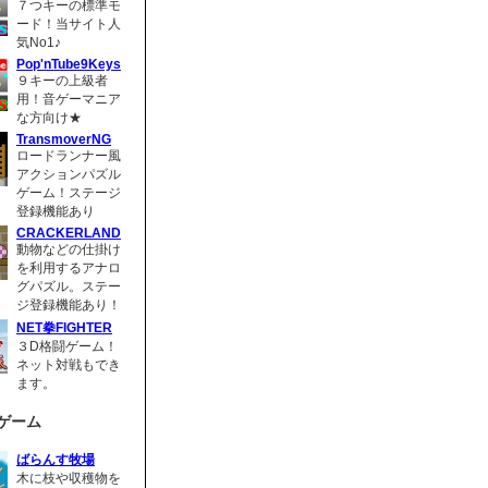
７つキーの標準モ
ード！当サイト人
気No1♪
Pop'nTube9Keys
９キーの上級者
用！音ゲーマニア
な方向け★
TransmoverNG
ロードランナー風
アクションパズル
ゲーム！ステージ
登録機能あり
CRACKERLAND
動物などの仕掛け
を利用するアナロ
グパズル。ステー
ジ登録機能あり！
NET拳FIGHTER
３D格闘ゲーム！
ネット対戦もでき
ます。
ゲーム
ばらんす牧場
木に枝や収穫物を