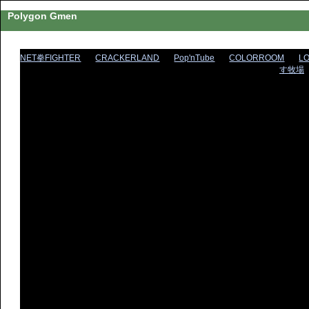
Polygon Gmen
NET拳FIGHTER
CRACKERLAND
Pop'nTube
COLORROOM
L
す牧場