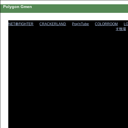
Polygon Gmen
NET拳FIGHTER
CRACKERLAND
Pop'nTube
COLORROOM
L
す牧場