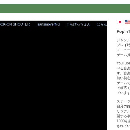
OCK-ON SHOOTER
TransmoverNG
ぐらびっちょん
ばらん
Pop'n
ジャン
プレイ
メニュ
ゲーム
YouT
べる音
す。音
無い初
ゲーム
で幅広
ていま
ステー
自分の
リジナ
開する
1000
されて