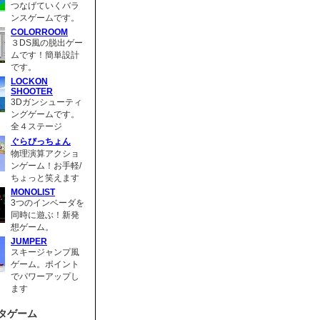
つなげていくバラ
ンスゲームです。
COLORROOM
３DS風の脱出ゲー
ムです！簡単設計
です。
LOCKON
SHOOTER
3Dガンシューティ
ングゲームです。
全４ステージ
ぐらびっちょん
物理演算アクショ
ンゲーム！お手軽/
ちょっと笑えます
MONOLIST
3つのインベーダを
同時に遊ぶ！新発
想ゲーム。
JUMPER
スキージャンプ風
ゲーム。ポイント
でパワーアップし
ます
タゲーム