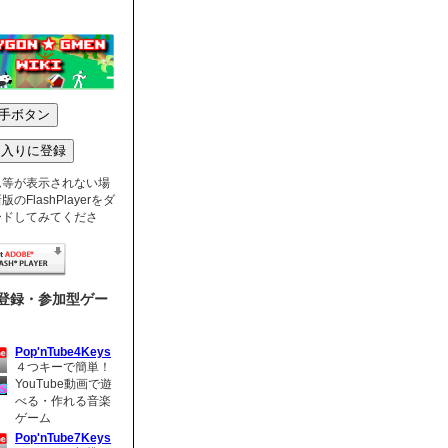
ム等が表示されない場
のFlashPlayerをダ
ードしてみてくださ
登録・参加型ゲー
Pop'nTube4Keys
４つキーで簡単！
YouTube動画で遊
べる・作れる音楽
ゲーム
Pop'nTube7Keys