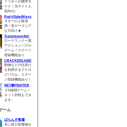
７つキーの標準モ
ード！当サイト人
気No1♪
Pop'nTube9Keys
９キーの上級者
用！音ゲーマニア
な方向け★
TransmoverNG
ロードランナー風
アクションパズル
ゲーム！ステージ
登録機能あり
CRACKERLAND
動物などの仕掛け
を利用するアナロ
グパズル。ステー
ジ登録機能あり！
NET拳FIGHTER
３D格闘ゲーム！
ネット対戦もでき
ます。
ゲーム
ばらんす牧場
木に枝や収穫物を