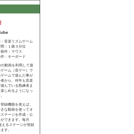
Tube
ル：音楽リズムゲーム
時間：１曲３分位
ー操作：マウス
操作：キーボード
ubeの動画を利用して遊
楽ゲーム（音ゲー）で
楽ゲームで遊んだ事が
心者から、何年も音楽
で遊んでいる熟練者ま
く楽しめるようになっ
す。
ジ登録機能を使えば、
好きな動画を使ってオ
ルステージを作成・公
事ができます。毎月
を超えるステージが登録
います。