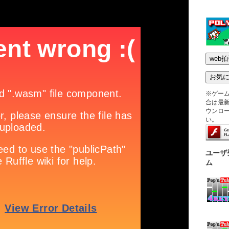
※ゲー
合は最新版
ウンロ
い。
ユーザ
ム