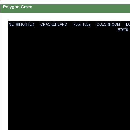
Polygon Gmen
NET拳FIGHTER
CRACKERLAND
Pop'nTube
COLORROOM
L
す牧場