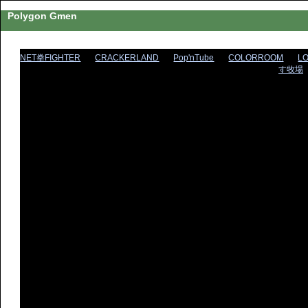
Polygon Gmen
NET拳FIGHTER
CRACKERLAND
Pop'nTube
COLORROOM
L
す牧場