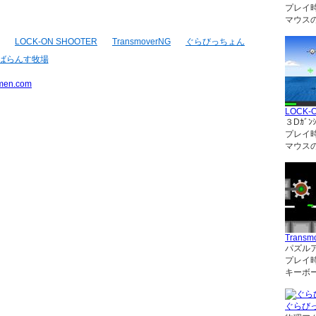
プレイ
マウス
LOCK-ON SHOOTER
TransmoverNG
ぐらびっちょん
ばらんす牧場
men.com
LOCK-
３Dｶﾞﾝｼ
プレイ
マウス
Transm
パズル
プレイ
キーボ
ぐらび