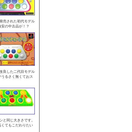
に発売された初代モデル
激安の中古品が！？
を改良した二代目モデル
がうるさく無くておス
センと同じ大きさです。
高くてもこだわりたい