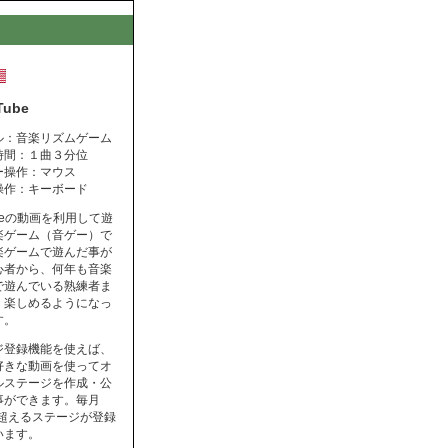
Tube
ル：音楽リズムゲーム
時間：１曲３分位
ー操作：マウス
操作：キーボード
ubeの動画を利用して遊
楽ゲーム（音ゲー）で
楽ゲームで遊んだ事が
心者から、何年も音楽
で遊んでいる熟練者ま
く楽しめるようになっ
す。
ジ登録機能を使えば、
好きな動画を使ってオ
ルステージを作成・公
事ができます。毎月
を超えるステージが登録
います。