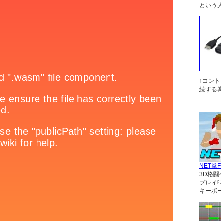
という
↑コン
続する
NET拳F
3D格闘
プレイ
キーボ