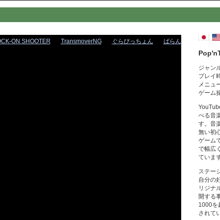
OCK-ON SHOOTER
TransmoverNG
ぐらびっちょん
ばらん
Pop'n
ジャン
プレイ
メニュ
ゲーム
YouT
べる音
す。音
無い初
ゲーム
で幅広
ていま
ステー
自分の
リジナ
開する
1000
されて