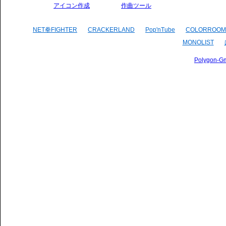
アイコン作成
作曲ツール
NET拳FIGHTER
CRACKERLAND
Pop'nTube
COLORROOM
MONOLIST
Polygon-G