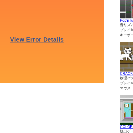
Pop'nT
音リズ
プレイ
キーボー
CRACK
物理パ
プレイ
マウス
COLO
脱出ゲ