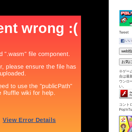
Tweet
※ゲー
合は最新版
ウンロ
い。
コント
Pop'