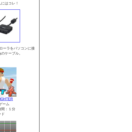
人にはコレ！
トローラをパソコンに接
為のケーブル。
IGHTER
ゲーム
時間：１分
ード