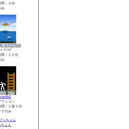
時間：５分
のみ
ON SHOOTER
ｭｰﾃｨﾝｸﾞ
時間：１０分
のみ
overNG
アクション
時間：１面１分
ードのみ
っちょん