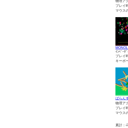
物理ア
プレイ
マウス
MONOL
ｲﾝﾍﾞｰﾀﾞ
プレイ
キーボ
ばらん
物理ア
プレイ
マウス
累計：