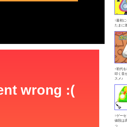
↑最初
たまに
↑初代
叩く音
スメ♪
↑ゲー
値段は
っ