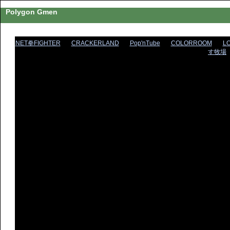
Polygon Gmen
NET拳FIGHTER
CRACKERLAND
Pop'nTube
COLORROOM
L
す牧場