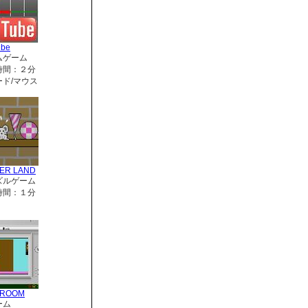
ube
ムゲーム
時間：２分
ド/マウス
ER LAND
ズルゲーム
時間：１分
RROOM
ーム