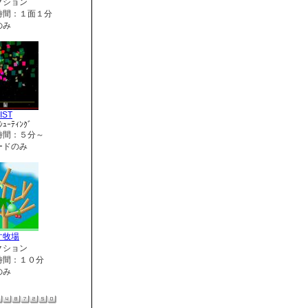
クション
時間：１面１分
のみ
IST
ｼｭｰﾃｨﾝｸﾞ
時間：５分～
ードのみ
す牧場
クション
時間：１０分
のみ