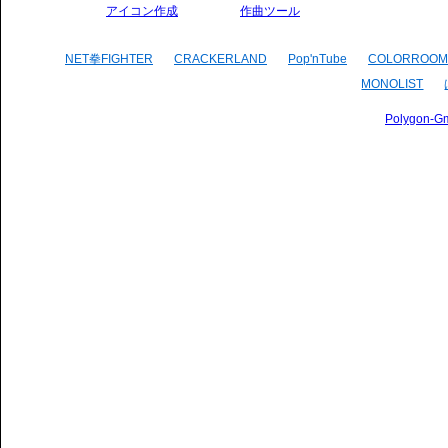
アイコン作成
作曲ツール
NET拳FIGHTER
CRACKERLAND
Pop'nTube
COLORROOM
MONOLIST
Polygon-G