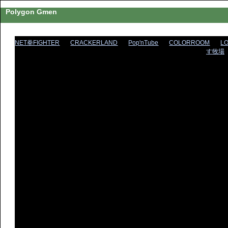
Polygon Gmen
NET拳FIGHTER
CRACKERLAND
Pop'nTube
COLORROOM
L
す牧場