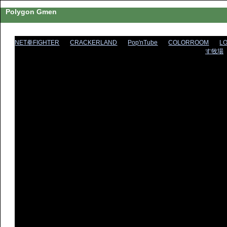
Polygon Gmen
NET拳FIGHTER
CRACKERLAND
Pop'nTube
COLORROOM
L
す牧場