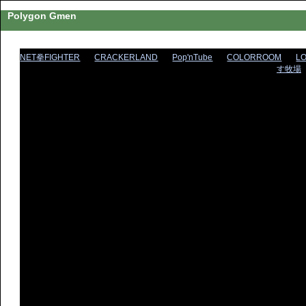
Polygon Gmen
NET拳FIGHTER
CRACKERLAND
Pop'nTube
COLORROOM
L
す牧場