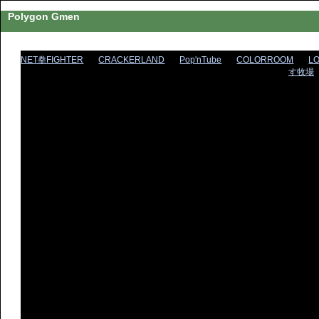
Polygon Gmen
NET拳FIGHTER
CRACKERLAND
Pop'nTube
COLORROOM
L
す牧場