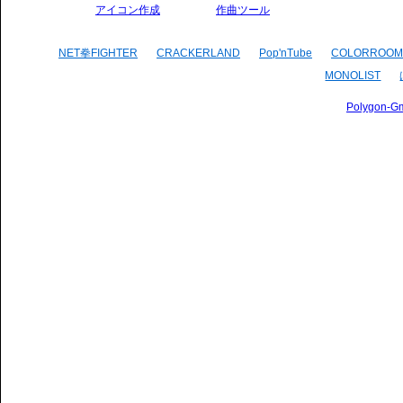
アイコン作成
作曲ツール
NET拳FIGHTER
CRACKERLAND
Pop'nTube
COLORROOM
MONOLIST
Polygon-G