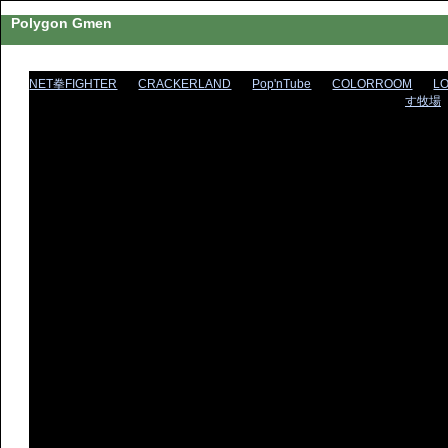
Polygon Gmen
NET拳FIGHTER
CRACKERLAND
Pop'nTube
COLORROOM
L
す牧場