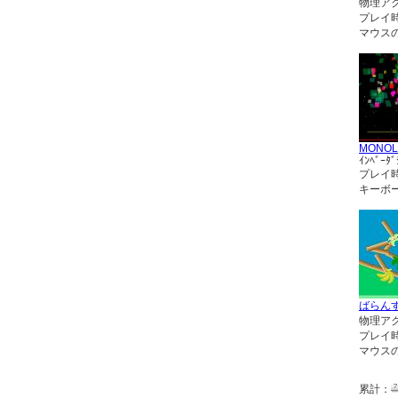
物理ア
プレイ
マウス
MONOL
ｲﾝﾍﾞｰﾀﾞ
プレイ
キーボ
ばらん
物理ア
プレイ
マウス
累計：