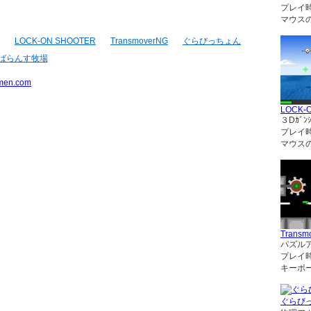
プレイ
マウス
LOCK-ON SHOOTER
TransmoverNG
ぐらびっちょん
ばらんす牧場
men.com
LOCK-
３Dｶﾞﾝｼ
プレイ
マウス
Transm
パズル
プレイ
キーボ
ぐらび