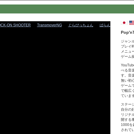
OCK-ON SHOOTER
TransmoverNG
ぐらびっちょん
ばらん
Pop'n
ジャン
プレイ
メニュ
ゲーム
YouT
べる音
す。音
無い初
ゲーム
で幅広
ていま
ステー
自分の
リジナ
開する
1000
されて