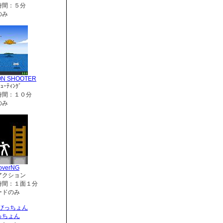
時間：５分
のみ
ON SHOOTER
ｭｰﾃｨﾝｸﾞ
時間：１０分
のみ
overNG
アクション
時間：１面１分
ードのみ
っちょん