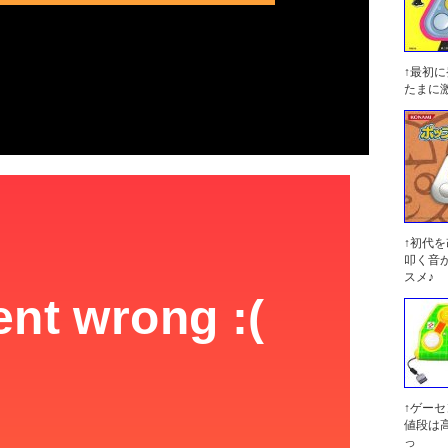
↑最初
たまに
↑初代
叩く音
スメ♪
↑ゲー
値段は
っ