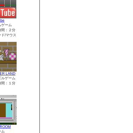
ube
ムゲーム
時間：２分
ド/マウス
ER LAND
ズルゲーム
時間：１分
RROOM
ーム