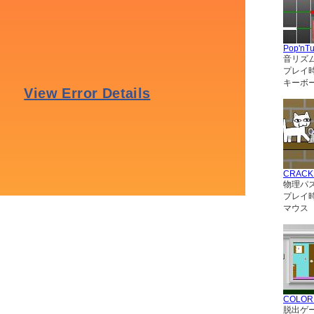
Pop'nT
音リズ
プレイ
キーボー
CRACK
物理パ
プレイ
マウス
COLO
脱出ゲ