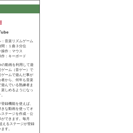
Tube
ル：音楽リズムゲーム
時間：１曲３分位
ー操作：マウス
操作：キーボード
ubeの動画を利用して遊
楽ゲーム（音ゲー）で
楽ゲームで遊んだ事が
心者から、何年も音楽
で遊んでいる熟練者ま
く楽しめるようになっ
す。
ジ登録機能を使えば、
好きな動画を使ってオ
ルステージを作成・公
事ができます。毎月
を超えるステージが登録
います。