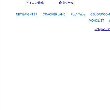
アイコン作成
作曲ツール
NET拳FIGHTER
CRACKERLAND
Pop'nTube
COLORROOM
MONOLIST
Polygon-G