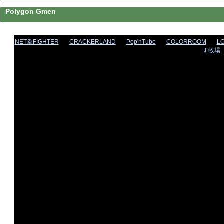
Polygon Gmen
NET拳FIGHTER
CRACKERLAND
Pop'nTube
COLORROOM
L
す牧場