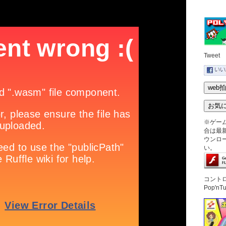
Tweet
※ゲー
合は最新版
ウンロ
い。
コント
Pop'