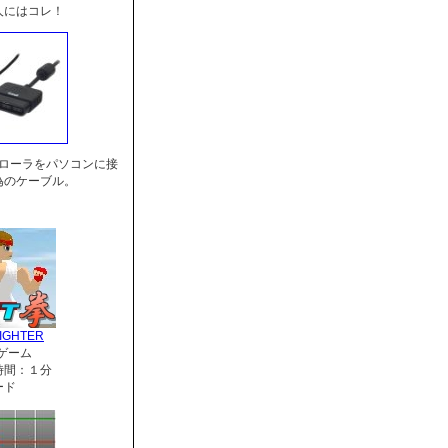
人にはコレ！
トローラをパソコンに接
為のケーブル。
IGHTER
ゲーム
時間：１分
ード