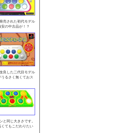
に発売された初代モデル
激安の中古品が！？
を改良した二代目モデル
がうるさく無くておス
センと同じ大きさです。
高くてもこだわりたい