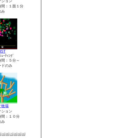
クション
時間：１面１分
のみ
IST
ｼｭｰﾃｨﾝｸﾞ
時間：５分～
ードのみ
す牧場
クション
時間：１０分
のみ